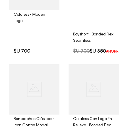
Colaless - Modern
Logo
Boyshort - Bonded Flex
Seamless
$U
700
$U
700
$U
350
AHORRO DE
Bombachas Clásicas -
Colaless Con Logo En
Icon Cotton Modal
Relieve - Bonded Flex