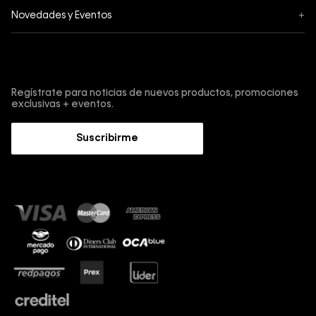
Acerca de Calvin Klein
Novedades y Eventos
+
Envíos
Política de privacidad
Black Friday
Tiendas
Términos y condiciones
Suscríbete y obtén un 10% de descuento en tu primera
Cyber
compra.
Contáctanos
Protección de Marca
Regístrate para noticias de nuevos productos, promociones
Retiro en Tienda
exclusivas + eventos.
Guía de cuidado Denim
Trabaja con nosotros
Guía de Jeans
Suscribirme
Guía de tallas
Sostenibilidad