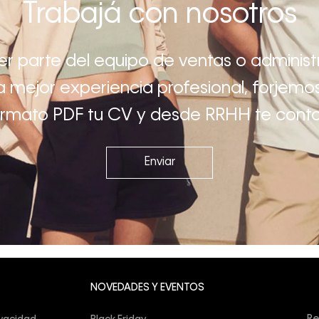
Trabajá con nosotros
ser parte del equipo de ventas o adminis
 la mejor experiencia profesional, forjemos
ormato PDF tu CV y desde RRHH te cont
Enviar
Su
NOVEDADES Y EVENTOS
co
Re