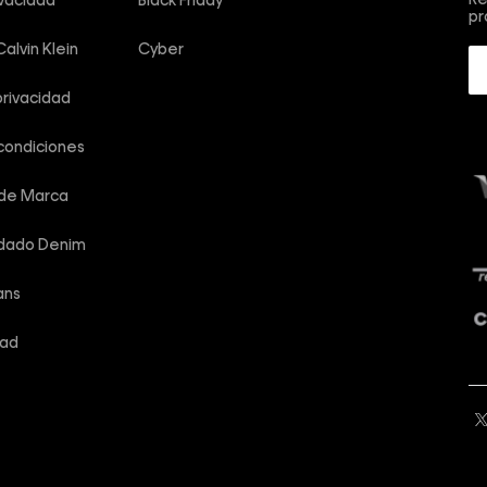
ivacidad
Black Friday
pr
alvin Klein
Cyber
privacidad
condiciones
 de Marca
idado Denim
ans
dad