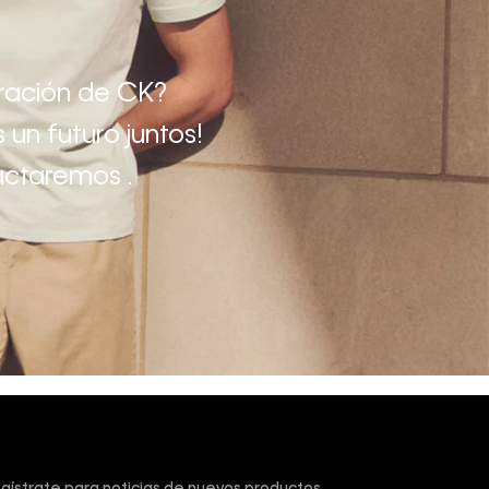
tración de CK?
 un futuro juntos!
actaremos .
scríbete y obtén un 10% de descuento en tu primera
mpra.
gístrate para noticias de nuevos productos,