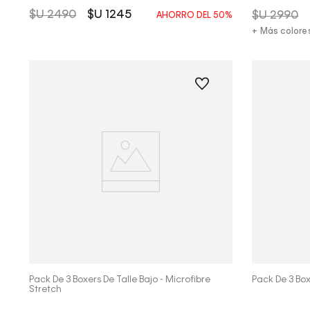
$U
2490
$U
1245
$U
2990
AHORRO DEL
50%
+ Más colore
Vista Rápida
Pack De 3 Boxers De Talle Bajo - Microfibre
Pack De 3 Box
Stretch