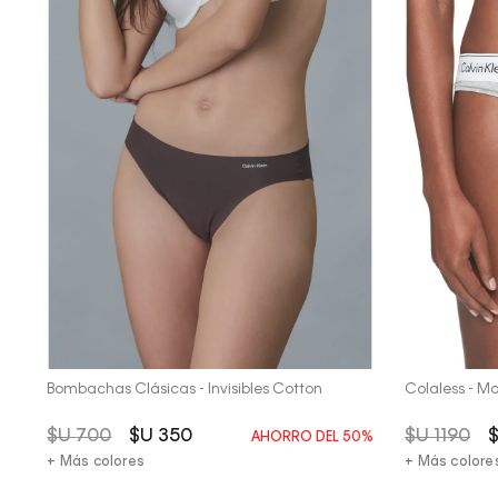
Vista Rápida
Bombachas Clásicas - Invisibles Cotton
Colaless - M
$U
700
$U
350
$U
1190
AHORRO DEL
50%
+ Más colores
+ Más colore