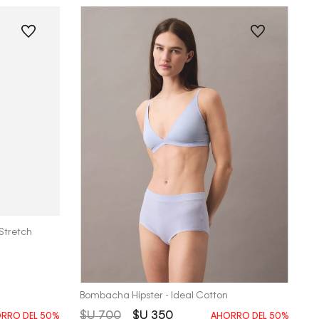
 Stretch
Vista Rápida
Bombacha Hípster - Ideal Cotton
$U
700
$U
350
RRO DEL
50%
AHORRO DEL
50%