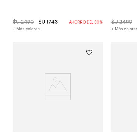
$U
2490
$U
1743
$U
2490
AHORRO DEL
30%
+ Más colores
+ Más colore
Vista Rápida