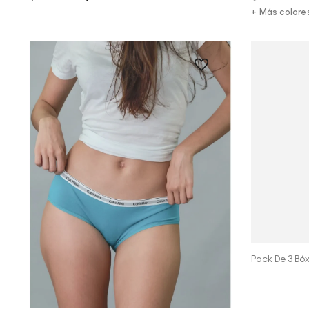
+ Más colore
Pack De 3 Bó
Vista Rápida