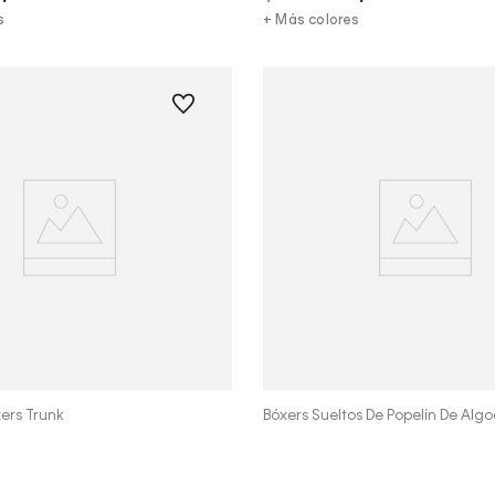
s
+ Más colores
Vista Rápida
Vista Rápida
xers Trunk
Bóxers Sueltos De Popelín De Alg