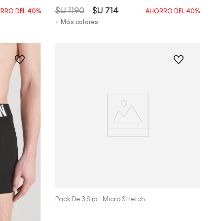
$U
1190
$U
714
RRO DEL
40%
AHORRO DEL
40%
+ Más colores
Vista Rápida
Pack De 3 Slip - Micro Stretch