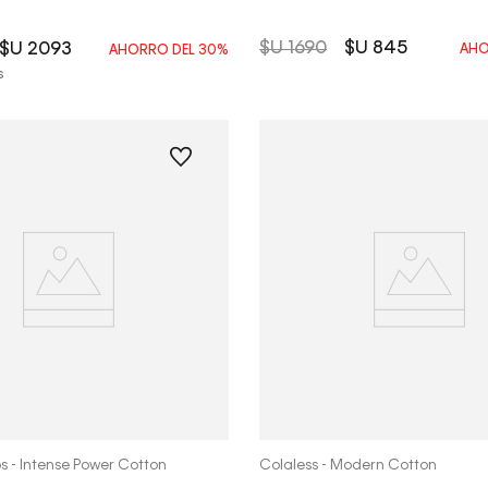
$U
1690
$U
845
$U
2093
AHO
AHORRO DEL
30%
s
Vista Rápida
Vista Rápida
ps - Intense Power Cotton
Colaless - Modern Cotton