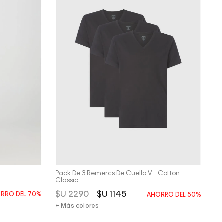
Vista Rápida
Pack De 3 Remeras De Cuello V - Cotton
Classic
$U
2290
$U
1145
RRO DEL
70%
AHORRO DEL
50%
+ Más colores