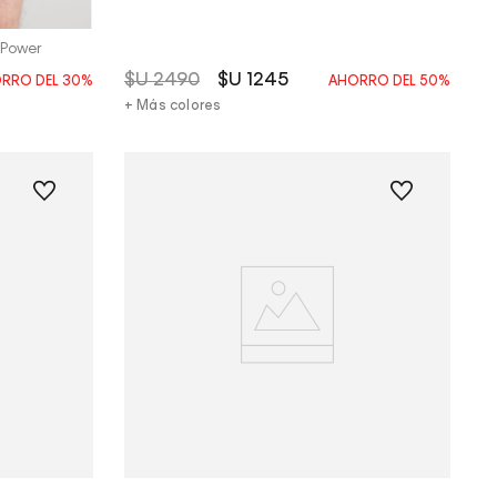
 Power
$U
2490
$U
1245
RRO DEL
30%
AHORRO DEL
50%
+ Más colores
Vista Rápida