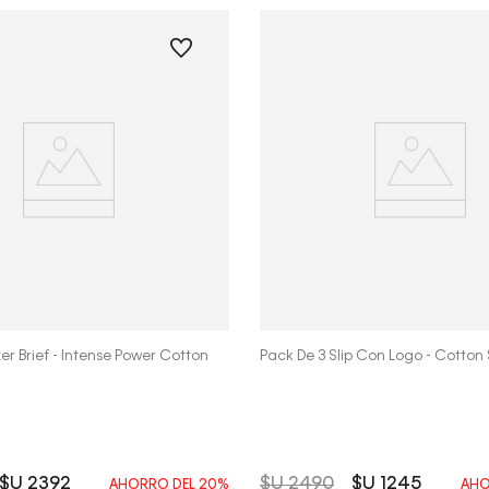
Vista Rápida
Vista Rápida
er Brief - Intense Power Cotton
Pack De 3 Slip Con Logo - Cotton
$U
2392
$U
2490
$U
1245
AHORRO DEL
20%
AHO