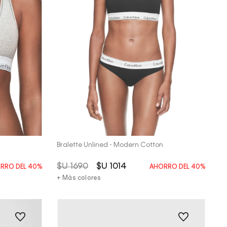
Vista Rápida
Bralette Unlined - Modern Cotton
$U
1690
$U
1014
RRO DEL
40%
AHORRO DEL
40%
+ Más colores