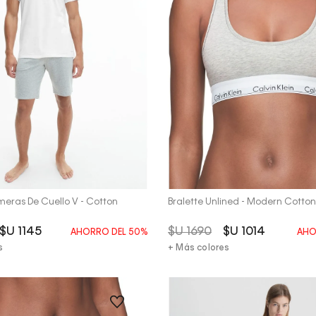
Vista Rápida
Vista Rápida
meras De Cuello V - Cotton
Bralette Unlined - Modern Cotton
$U
1145
$U
1690
$U
1014
AHORRO DEL
50%
AHO
s
+ Más colores