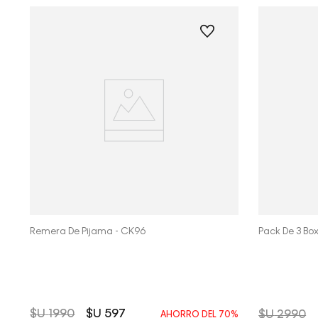
Vista Rápida
Remera De Pijama - CK96
Pack De 3 Box
$U
1990
$U
597
$U
2990
AHORRO DEL
70%