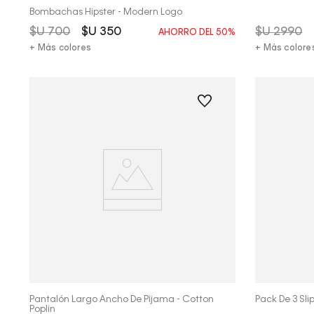
Bombachas Hipster - Modern Logo
$U
700
$U
350
$U
2990
AHORRO DEL
50%
+ Más colores
+ Más colore
Vista Rápida
Pantalón Largo Ancho De Pijama - Cotton
Pack De 3 Sli
Poplin