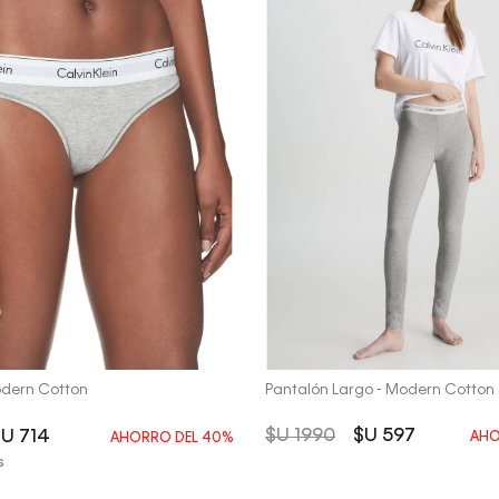
Vista Rápida
Vista Rápida
odern Cotton
Pantalón Largo - Modern Cotton
$U
1990
$U
597
$U
714
AHO
AHORRO DEL
40%
s