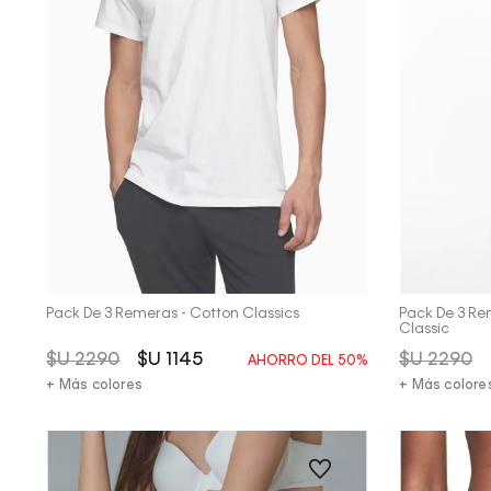
Vista Rápida
Pack De 3 Remeras - Cotton Classics
Pack De 3 Re
Classic
$U
2290
$U
1145
$U
2290
AHORRO DEL
50%
+ Más colores
+ Más colore