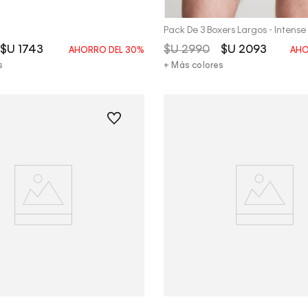
Pack De 3 Boxers Largos - Intense
$U
1743
$U
2990
$U
2093
AHORRO DEL
30%
AHO
s
+ Más colores
Vista Rápida
Vista Rápida