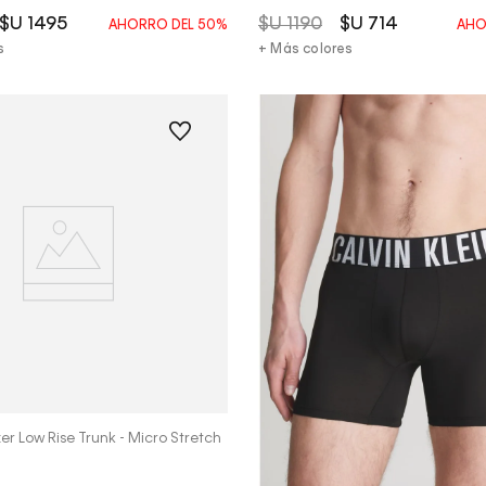
$U
1495
$U
1190
$U
714
AHORRO DEL
50%
AHO
s
+ Más colores
Vista Rápida
er Low Rise Trunk - Micro Stretch
Vista Rápida