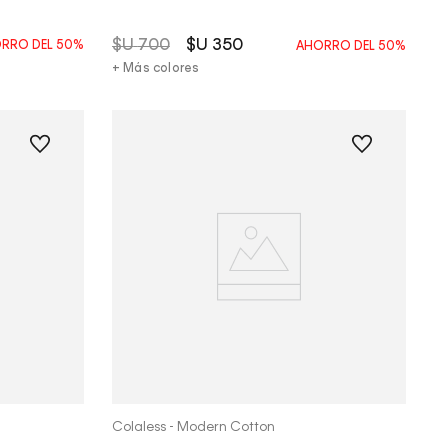
$U
700
$U
350
RRO DEL
50%
AHORRO DEL
50%
+ Más colores
Vista Rápida
Colaless - Modern Cotton