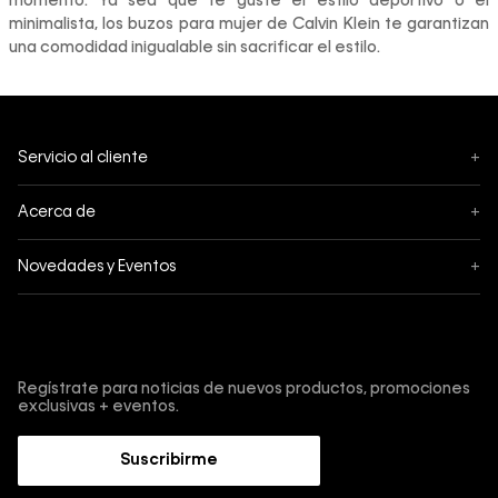
momento. Ya sea que te guste el estilo deportivo o el
minimalista, los buzos para mujer de Calvin Klein te garantizan
una comodidad inigualable sin sacrificar el estilo.
Servicio al cliente
+
Mis pedidos
Acerca de
+
Cambios y Devoluciones
Acerca de Calvin Klein
Novedades y Eventos
+
Envíos
Política de privacidad
Black Friday
Tiendas
Términos y condiciones
Suscríbete y obtén un 10% de descuento en tu primera
Cyber
compra.
Contáctanos
Protección de Marca
Regístrate para noticias de nuevos productos, promociones
Retiro en Tienda
exclusivas + eventos.
Guía de cuidado Denim
Trabaja con nosotros
Guía de Jeans
Suscribirme
Guía de tallas
Sostenibilidad