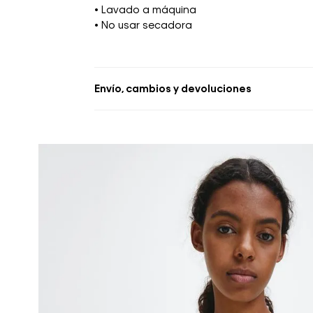
• Lavado a máquina
• No usar secadora
Envío, cambios y devoluciones
• Se aceptan cambios dentro de los 30 día
deben estar sin usar y con las etiquetas o
• La primera solicitud de cambio o devoluc
• El tiempo de reembolso de dinero varía
pudiendo tomar hasta 10 días hábiles.
• El plazo para la devolución de compra 
desde la recepción del producto.