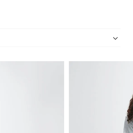
s siguientes a la fecha de recepción. Los artículos
riginales.
ión es gratuita.
 según el método de pago y tu entidad bancaria,
por derecho a retracto es de hasta 10 días contados