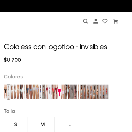
Colaless con logotipo - invisibles
$U
700
Colores
Talla
S
M
L