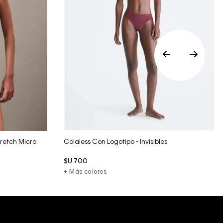
Vista Rápida
Stretch Micro
Colaless Con Logotipo - Invisibles
$U
700
+ Más colores
scríbete y obtén un 10% de descuento en tu primera
mpra.