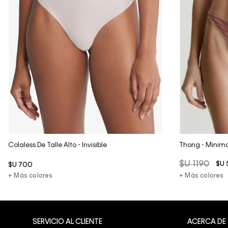
Vista Rápida
Colaless De Talle Alto - Invisible
Thong - Minima
$U
1190
$U
$U
700
+ Más colores
+ Más colores
SERVICIO AL CLIENTE
ACERCA DE