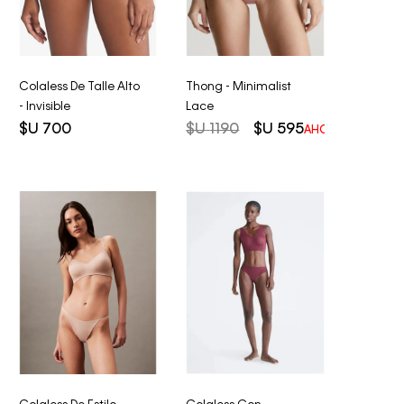
Colaless De Talle Alto
Thong - Minimalist
- Invisible
Lace
$U
700
$U
1190
$U
595
AHORRO DEL
50%