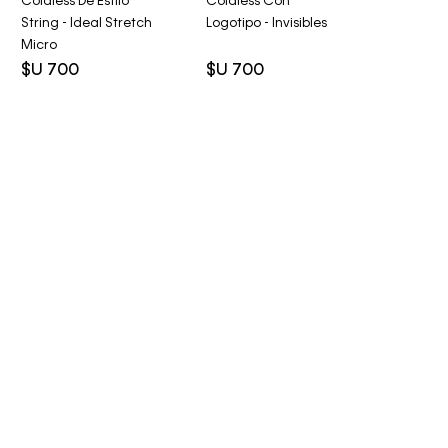
Colaless De Estilo
Colaless Con
String - Ideal Stretch
Logotipo - Invisibles
Micro
$U
700
$U
700