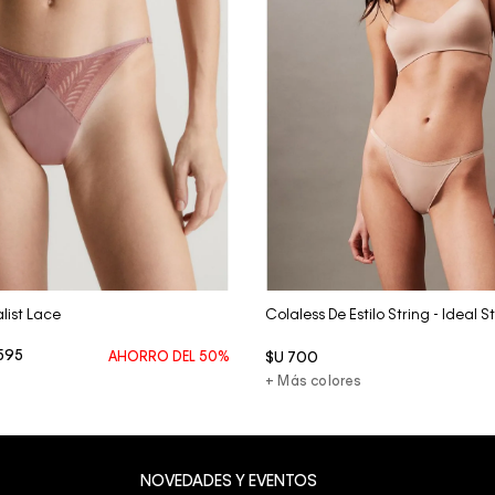
Vista Rápida
Vista Rápida
list Lace
Colaless De Estilo String - Ideal 
595
AHORRO DEL
50%
$U
700
+ Más colores
Su
NOVEDADES Y EVENTOS
co