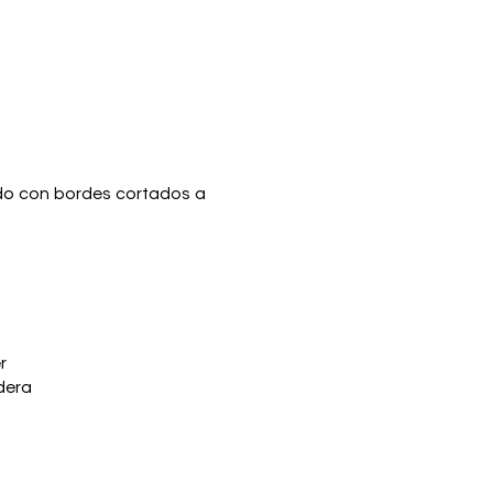
ado con bordes cortados a
r
dera