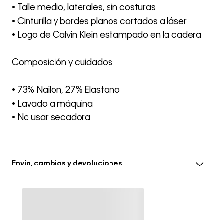
• Talle medio, laterales, sin costuras
• Cinturilla y bordes planos cortados a láser
• Logo de Calvin Klein estampado en la cadera
Composición y cuidados
• 73% Nailon, 27% Elastano
• Lavado a máquina
• No usar secadora
Envío, cambios y devoluciones
• El envío se realiza entre 3-5 días hábiles después de la
confirmación del pedido, el tiempo en eventos
especiales se extiende a 8 días hábiles