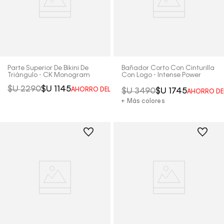
Parte Superior De Bikini De
Bañador Corto Con Cinturilla
Triángulo - CK Monogram
Con Logo - Intense Power
$U
2290
$U
1145
AHORRO DEL
50%
$U
3490
$U
1745
AHORRO DE
+ Más colores