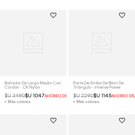
Bañador De Largo Medio Con
Parte De Arriba De Bikini De
Cordón - CK Nylon
Triángulo - Intense Power
$U
3490
$U
1047
$U
2290
$U
1145
AHORRO DEL
70%
AHORRO DE
+ Más colores
+ Más colores