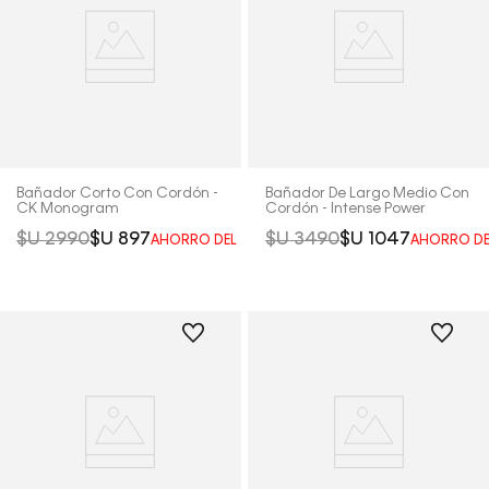
Bañador Corto Con Cordón -
Bañador De Largo Medio Con
CK Monogram
Cordón - Intense Power
$U
2990
$U
897
$U
3490
$U
1047
AHORRO DEL
70%
AHORRO D