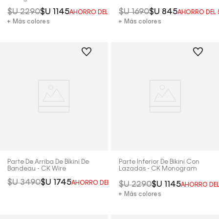
$U
2290
$U
1145
$U
1690
$U
845
AHORRO DEL
50%
AHORRO DEL
+ Más colores
+ Más colores
Parte De Arriba De Bikini De
Parte Inferior De Bikini Con
Bandeau - CK Wire
Lazadas - CK Monogram
$U
3490
$U
1745
AHORRO DEL
50%
$U
2290
$U
1145
AHORRO DE
+ Más colores