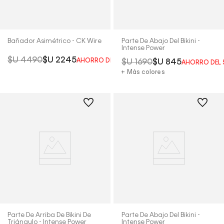
Bañador Asimétrico - CK Wire
Parte De Abajo Del Bikini -
Intense Power
$U
4490
$U
2245
AHORRO DEL
50%
$U
1690
$U
845
AHORRO DEL
+ Más colores
Parte De Arriba De Bikini De
Parte De Abajo Del Bikini -
Triángulo - Intense Power
Intense Power