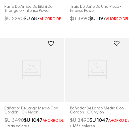
Parte De Arriba De Bikini De
Traje De Baño De Una Pieza -
Triángulo - Intense Power
Intense Power
$U
2290
$U
687
$U
3990
$U
1197
AHORRO DEL
70%
AHORRO DE
Bañador De Largo Medio Con
Bañador De Largo Medio Con
Cordón - CK Nylon
Cordón - CK Nylon
$U
3490
$U
1047
$U
3490
$U
1047
AHORRO DEL
70%
AHORRO D
+ Más colores
+ Más colores