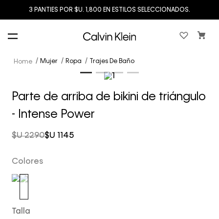
3 PANTIES POR $U. 1,800 EN ESTILOS SELECCIONADOS.
Mujer
Ropa
Trajes De Baño
Parte de arriba de bikini de triángulo
- Intense Power
$U
2290
$U
1145
Colores
Talla