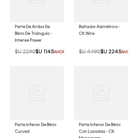
Parte De Arriba De
Bañador Asimétrico -
Bikini De Triángulo -
CK Wire
Intense Power
$U
2290
$U
1145
$U
4490
$U
2245
AHORRO DEL
50%
AHORRO
Parte Inferior De Bikini
Parte Inferior De Bikini
Curved
Con Lazadas - CK