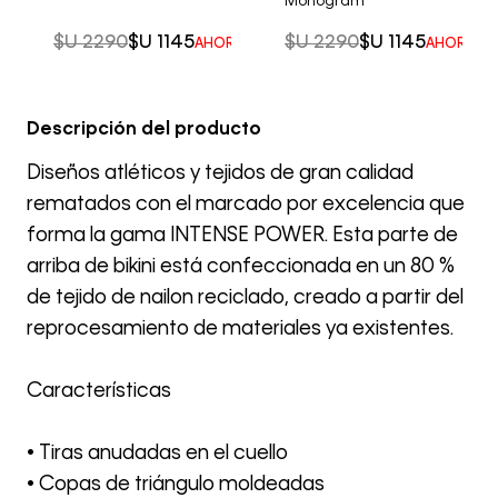
Monogram
$U
2290
$U
1145
$U
2290
$U
1145
AHORRO DEL
50%
AHORRO 
Descripción del producto
Diseños atléticos y tejidos de gran calidad
rematados con el marcado por excelencia que
forma la gama INTENSE POWER. Esta parte de
arriba de bikini está confeccionada en un 80 %
de tejido de nailon reciclado, creado a partir del
reprocesamiento de materiales ya existentes.
Características
• Tiras anudadas en el cuello
• Copas de triángulo moldeadas