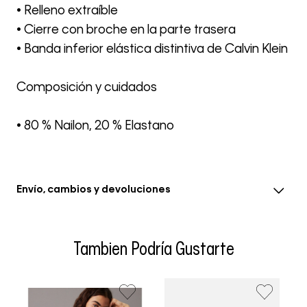
• Relleno extraíble
• Cierre con broche en la parte trasera
• Banda inferior elástica distintiva de Calvin Klein
Composición y cuidados
• 80 % Nailon, 20 % Elastano
Envío, cambios y devoluciones
• El envío se realiza entre 3-5 días hábiles después de la
confirmación del pedido, el tiempo en eventos
Tambien Podría Gustarte
especiales se extiende a 8 días hábiles
• Se aceptan cambios dentro de los 30 días siguientes a
la fecha de recepción. Los artículos deben estar sin usar
y con las etiquetas originales.