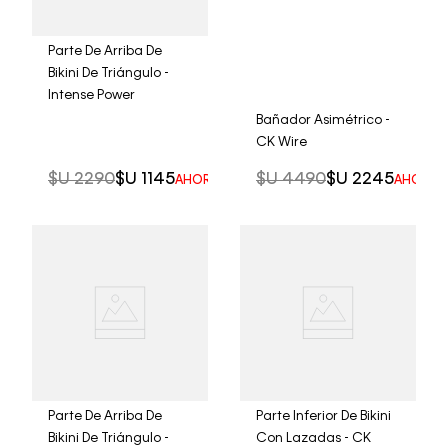
Parte De Arriba De
Bikini De Triángulo -
Intense Power
Bañador Asimétrico -
CK Wire
$U
2290
$U
1145
$U
4490
$U
2245
AHORRO DEL
50%
AHORRO
Parte De Arriba De
Parte Inferior De Bikini
Bikini De Triángulo -
Con Lazadas - CK