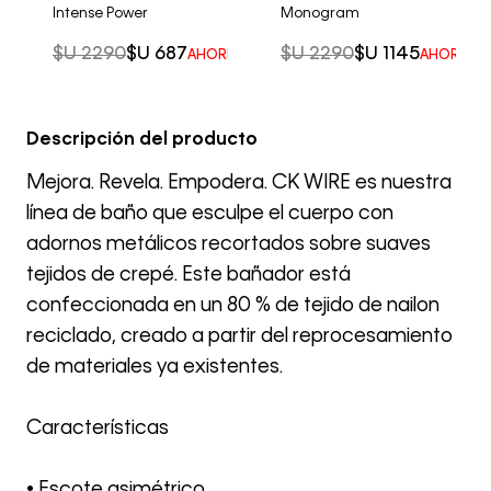
Intense Power
Monogram
$U
2290
$U
687
$U
2290
$U
1145
AHORRO DEL
70%
AHORRO 
Descripción del producto
Mejora. Revela. Empodera. CK WIRE es nuestra
línea de baño que esculpe el cuerpo con
adornos metálicos recortados sobre suaves
tejidos de crepé. Este bañador está
confeccionada en un 80 % de tejido de nailon
reciclado, creado a partir del reprocesamiento
de materiales ya existentes.
Características
• Escote asimétrico