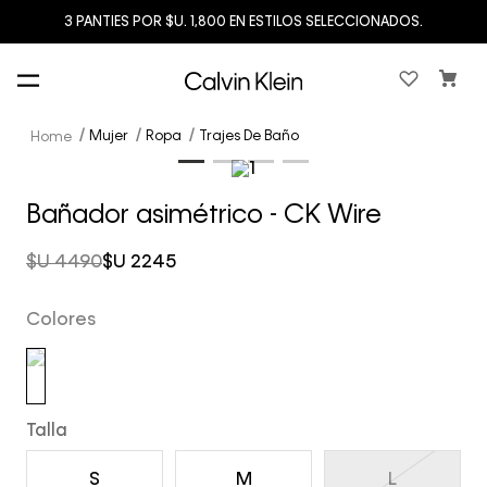
3 PANTIES POR $U. 1,800 EN ESTILOS SELECCIONADOS.
Mujer
Ropa
Trajes De Baño
Bañador asimétrico - CK Wire
$U
4490
$U
2245
Colores
Talla
S
M
L