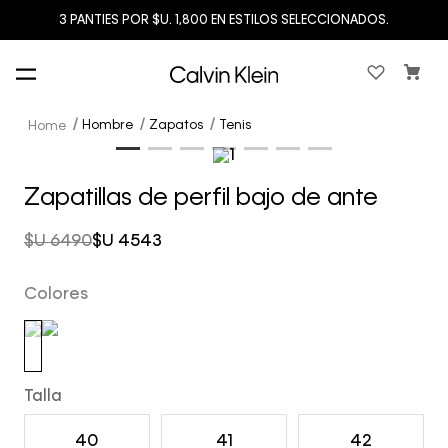
3 PANTIES POR $U. 1,800 EN ESTILOS SELECCIONADOS.
Hombre
Zapatos
Tenis
Zapatillas de perfil bajo de ante
$U
6490
$U
4543
Colores
Talla
40
41
42