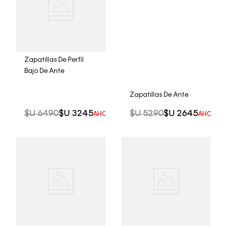
Zapatillas De Perfil
Bajo De Ante
Zapatillas De Ante
$U
6490
$U
3245
$U
5290
$U
2645
AHORRO DEL
50%
AHORRO