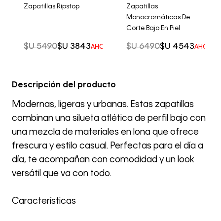
Zapatillas Ripstop
Zapatillas
Monocromáticas De
Corte Bajo En Piel
$U
5490
$U
3843
$U
6490
$U
4543
AHORRO DEL
30%
AHORRO
Descripción del producto
Modernas, ligeras y urbanas. Estas zapatillas
combinan una silueta atlética de perfil bajo con
una mezcla de materiales en lona que ofrece
frescura y estilo casual. Perfectas para el día a
día, te acompañan con comodidad y un look
versátil que va con todo.
Características