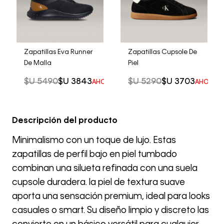
Zapatillas Eva Runner
Zapatillas Cupsole De
De Malla
Piel
$U
5490
$U
3843
$U
5290
$U
3703
AHORRO DEL
30%
AHORRO 
Descripción del producto
Minimalismo con un toque de lujo. Estas
zapatillas de perfil bajo en piel tumbado
combinan una silueta refinada con una suela
cupsole duradera. la piel de textura suave
aporta una sensación premium, ideal para looks
casuales o smart. Su diseño limpio y discreto las