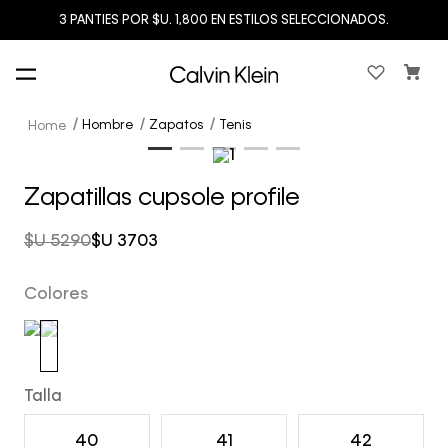
3 PANTIES POR $U. 1,800 EN ESTILOS SELECCIONADOS.
Hombre
Zapatos
Tenis
Zapatillas cupsole profile
$U
5290
$U
3703
Colores
Talla
40
41
42