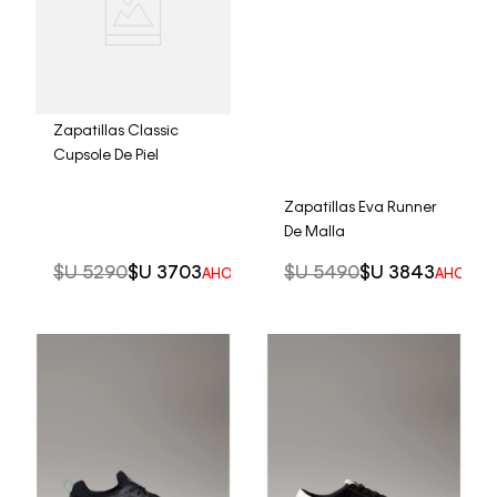
Zapatillas Classic
Cupsole De Piel
Zapatillas Eva Runner
De Malla
$U
5290
$U
3703
$U
5490
$U
3843
AHORRO DEL
30%
AHORRO