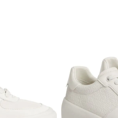
ión es gratuita.
 según el método de pago y tu entidad bancaria,
por derecho a retracto es de hasta 10 días contados