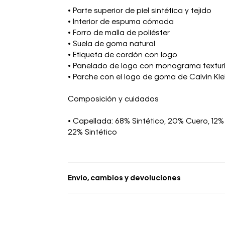
• Parte superior de piel sintética y tejido
• Interior de espuma cómoda
• Forro de malla de poliéster
• Suela de goma natural
• Etiqueta de cordón con logo
• Panelado de logo con monograma texturiz
• Parche con el logo de goma de Calvin Kle
Composición y cuidados
• Capellada: 68% Sintético, 20% Cuero, 12% Te
22% Sintético
Envío, cambios y devoluciones
• Se aceptan cambios dentro de los 30 día
deben estar sin usar y con las etiquetas o