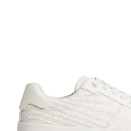
• La primera solicitud de cambio o devoluc
• El tiempo de reembolso de dinero varía
pudiendo tomar hasta 10 días hábiles.
• El plazo para la devolución de compra 
desde la recepción del producto.