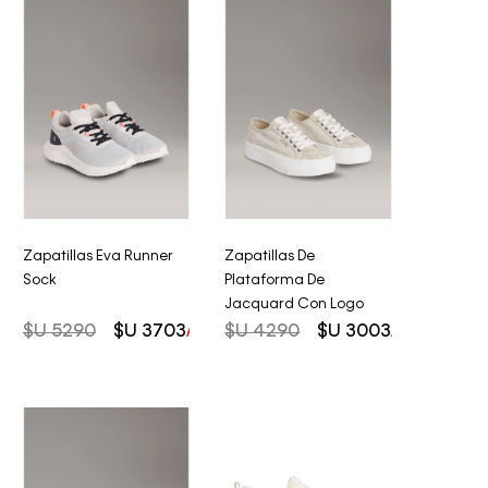
Zapatillas Eva Runner
Zapatillas De
Sock
Plataforma De
Jacquard Con Logo
$U
5290
$U
3703
$U
4290
$U
3003
AHORRO DEL
30%
AHORRO DEL