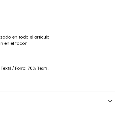
ado en todo el artículo
in en el tacón
xtil / Forro: 78% Textil,
s siguientes a la fecha de recepción. Los artículos
riginales.