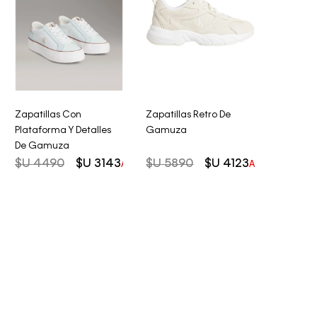
Zapatillas Con
Zapatillas Retro De
Plataforma Y Detalles
Gamuza
De Gamuza
$U
4490
$U
3143
$U
5890
$U
4123
AHORRO DEL
30%
AHORRO DEL
3