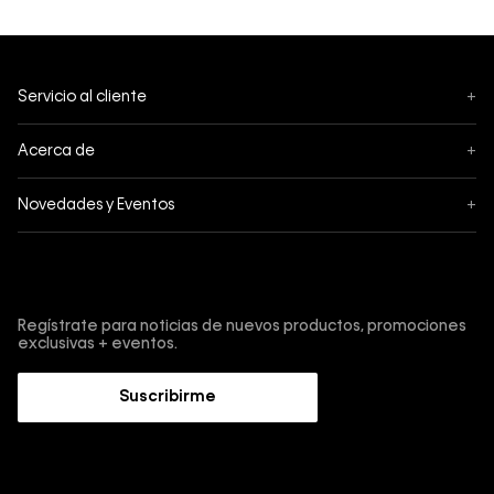
Servicio al cliente
+
Mis pedidos
Acerca de
+
Cambios y Devoluciones
Acerca de Calvin Klein
Novedades y Eventos
+
Envíos
Política de privacidad
Black Friday
Tiendas
Términos y condiciones
Suscríbete y obtén un 10% de descuento en tu primera
Cyber
compra.
Contáctanos
Protección de Marca
Regístrate para noticias de nuevos productos, promociones
Retiro en Tienda
exclusivas + eventos.
Guía de cuidado Denim
Trabaja con nosotros
Guía de Jeans
Suscribirme
Guía de tallas
Sostenibilidad