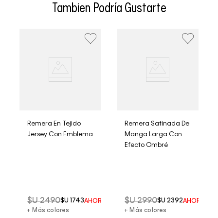
confirmación del pedido, el tiempo en eventos
Tambien Podría Gustarte
especiales se extiende a 8 días hábiles
• Se aceptan cambios dentro de los 30 días siguientes a
la fecha de recepción. Los artículos deben estar sin usar
y con las etiquetas originales.
• La primera solicitud de cambio o devolución es gratuita.
• El tiempo de reembolso de dinero varía según el
método de pago y tu entidad bancaria, pudiendo tomar
hasta 10 días hábiles.
• El plazo para la devolución de compra por derecho a
retracto es de hasta 10 días contados desde la
recepción del producto.
Remera En Tejido
Remera Satinada De
Jersey Con Emblema
Manga Larga Con
Efecto Ombré
RRO DEL
50%
$U
2490
$U
2990
$U
1743
$U
2392
AHORRO DEL
30%
AHORRO D
+ Más colores
+ Más colores