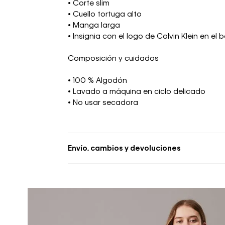
• Corte slim
• Cuello tortuga alto
• Manga larga
• Insignia con el logo de Calvin Klein en el 
Composición y cuidados
• 100 % Algodón
• Lavado a máquina en ciclo delicado
• No usar secadora
Envío, cambios y devoluciones
• Se aceptan cambios dentro de los 30 día
deben estar sin usar y con las etiquetas o
• La primera solicitud de cambio o devoluc
• El tiempo de reembolso de dinero varía
pudiendo tomar hasta 10 días hábiles.