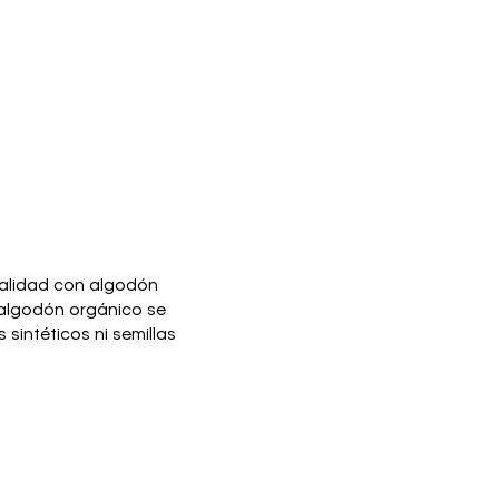
talidad con algodón
l algodón orgánico se
s sintéticos ni semillas