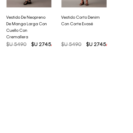
Vestido De Neopreno
Vestido Corto Denim
De Manga Larga Con
Con Corte Evasé
Cuello Con
Cremallera
$U
5490
$U
2745
$U
5490
$U
2745
AHORRO DEL
50%
AHORRO DEL