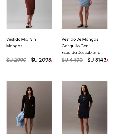
Vestido Midi Sin
Vestido De Mangas
Mangas
Casquillo Con
Espalda Descubierta
$U
2990
$U
2093
$U
4490
$U
3143
AHORRO DEL
30%
AHORRO DEL
3