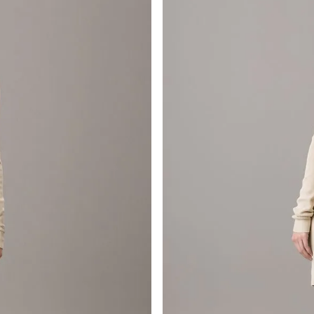
por derecho a retracto es de hasta 10 días contados