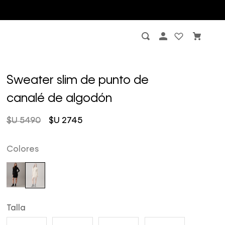
Sweater slim de punto de
canalé de algodón
$U
5490
$U
2745
Colores
Talla