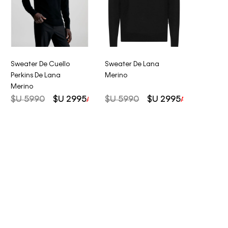
Sweater De Cuello
Sweater De Lana
Perkins De Lana
Merino
Merino
$U
5990
$U
2995
$U
5990
$U
2995
AHORRO DEL
50%
AHORRO DEL
5