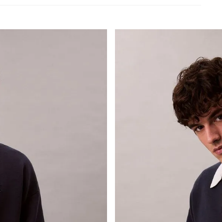
s siguientes a la fecha de recepción. Los artículos
riginales.
ión es gratuita.
 según el método de pago y tu entidad bancaria,
por derecho a retracto es de hasta 10 días contados