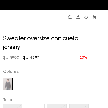
Sweater oversize con cuello
johnny
$U
5990
$U
4792
Colores
Talla