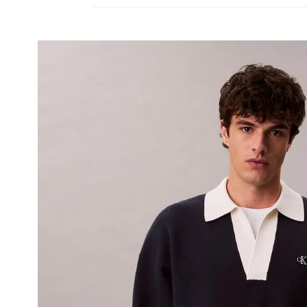
• Se aceptan cambios dentro de los 30 día
deben estar sin usar y con las etiquetas o
• La primera solicitud de cambio o devoluc
• El tiempo de reembolso de dinero varía
pudiendo tomar hasta 10 días hábiles.
• El plazo para la devolución de compra 
desde la recepción del producto.