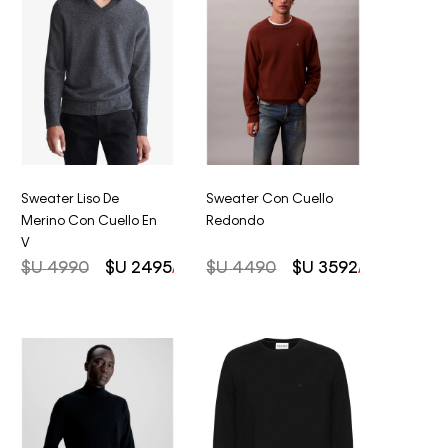
Sweater Liso De
Sweater Con Cuello
Merino Con Cuello En
Redondo
V
$U
4990
$U
2495
$U
4490
$U
3592
AHORRO DEL
50%
AHORRO DEL