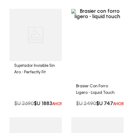
Sujetador Invisible Sin
Aro - Perfectly Fit
Brasier Con Forro
Ligero - Liquid Touch
$U
2690
$U
1883
$U
2490
$U
747
AHORRO DEL
30%
AHORRO D