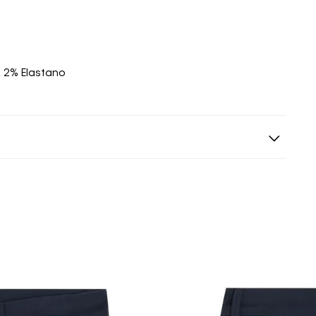
 2% Elastano
s siguientes a la fecha de recepción. Los artículos
riginales.
ión es gratuita.
 según el método de pago y tu entidad bancaria,
por derecho a retracto es de hasta 10 días contados