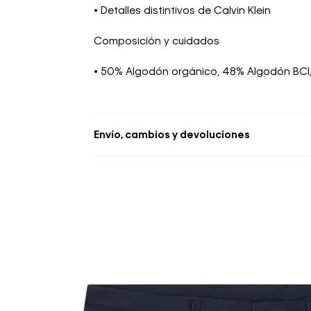
• Detalles distintivos de Calvin Klein
Composición y cuidados
• 50% Algodón orgánico, 48% Algodón BCI,
Envío, cambios y devoluciones
• Se aceptan cambios dentro de los 30 día
deben estar sin usar y con las etiquetas o
• La primera solicitud de cambio o devoluc
• El tiempo de reembolso de dinero varía
pudiendo tomar hasta 10 días hábiles.
• El plazo para la devolución de compra 
desde la recepción del producto.