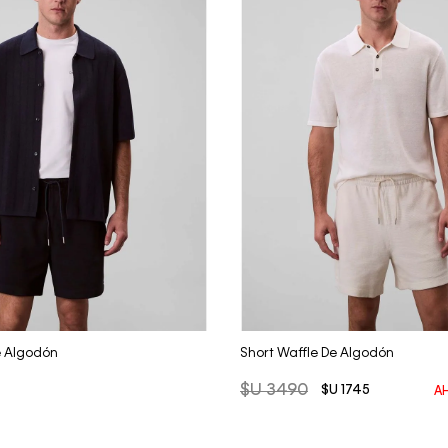
Vista Rápida
Vista Rápida
e Algodón
Short Waffle De Algodón
$U
3490
$U
1745
A