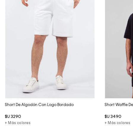
Vista Rápida
Short De Algodón Con Logo Bordado
Short Waffle D
$U
3290
$U
3490
+ Más colores
+ Más colores