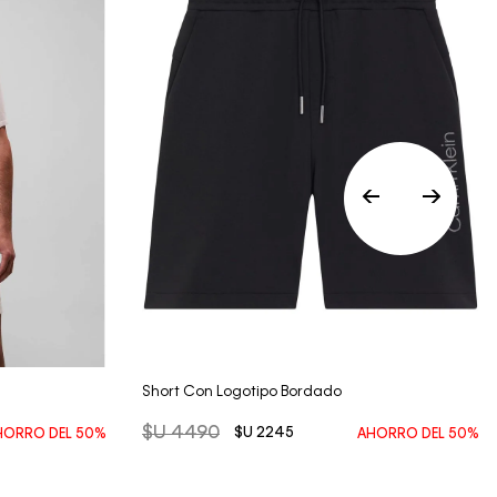
Vista Rápida
Short Con Logotipo Bordado
$U
4490
$U
2245
HORRO DEL
50%
AHORRO DEL
50%