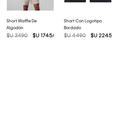
Short Waffle De
Short Con Logotipo
Algodón
Bordado
$U
3490
$U
1745
$U
4490
$U
2245
AHORRO DEL
50%
AHORRO DEL