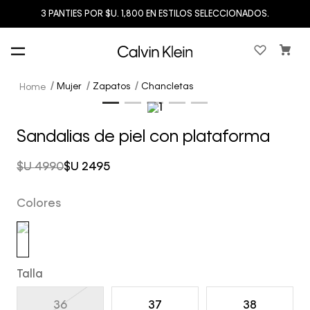
3 PANTIES POR $U. 1,800 EN ESTILOS SELECCIONADOS.
Mujer
Zapatos
Chancletas
Sandalias de piel con plataforma
$U
4990
$U
2495
Colores
Talla
36
37
38