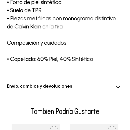
• Forro de piel sintética
• Suela de TPR
• Piezas metálicas con monograma distintivo
de Calvin Klein en la tira
Composición y cuidados
• Capellada: 60% Piel, 40% Sintético
Envío, cambios y devoluciones
• El envío se realiza entre 3-5 días hábiles después de la
confirmación del pedido, el tiempo en eventos
Tambien Podría Gustarte
especiales se extiende a 8 días hábiles
• Se aceptan cambios dentro de los 30 días siguientes a
la fecha de recepción. Los artículos deben estar sin usar