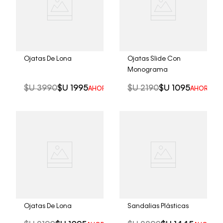
Ojatas De Lona
Ojatas Slide Con
Monograma
$U
3990
$U
1995
$U
2190
$U
1095
AHORRO DEL
50%
AHORRO D
Ojatas De Lona
Sandalias Plásticas