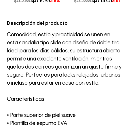
$U
2190
$U
1095
$U
2890
$U
1445
AHORRO DEL
50%
AHORRO 
Descripción del producto
Comodidad, estilo y practicidad se unen en
esta sandalia tipo slide con diseño de doble tira.
Ideal para los días cálidos, su estructura abierta
permite una excelente ventilación, mientras
que las dos correas garantizan un ajuste firme y
seguro. Perfectas para looks relajados, urbanos
o incluso para estar en casa con estilo.
Características
• Parte superior de piel suave
• Plantilla de espuma EVA