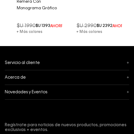
Remera Con
Monograma Gráfico
$U
1990
$U
2990
$U
1393
$U
2392
RRO DEL
50%
AHORRO DEL
30%
AHORRO D
+ Más colores
+ Más colores
Servicio al cliente
+
Mis pedidos
Acerca de
+
Cambios y Devoluciones
Acerca de Calvin Klein
Novedades y Eventos
+
Envíos
Política de privacidad
Black Friday
Tiendas
Términos y condiciones
Suscríbete y obtén un 10% de descuento en tu primera
Cyber
compra.
Contáctanos
Protección de Marca
Regístrate para noticias de nuevos productos, promociones
Retiro en Tienda
exclusivas + eventos.
Guía de cuidado Denim