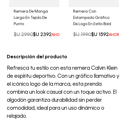
Remera De Manga
Remera Con
Larga En Tejido De
Estampado Gráfico
Punto
De Logo En Estilo Bold
$U
2990
$U
2392
$U
1990
$U
1592
AHORRO DEL
20%
AHORRO D
Descripción del producto
Refresca tu estilo con esta remera Calvin Klein
de espíritu deportivo. Con un gráfico llamativo y
el icónico logo de la marca, esta prenda
combina un look casual con un toque activo. El
algodón garantiza durabilidad sin perder
comodidad, ideal para un uso dinámico o
relajado.