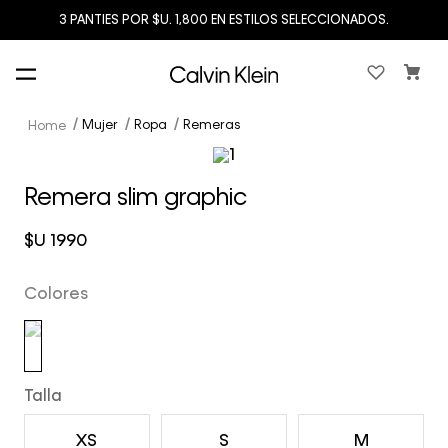
3 PANTIES POR $U. 1,800 EN ESTILOS SELECCIONADOS.
Mujer
Ropa
Remeras
Remera slim graphic
$U
1990
Colores
Talla
XS
S
M