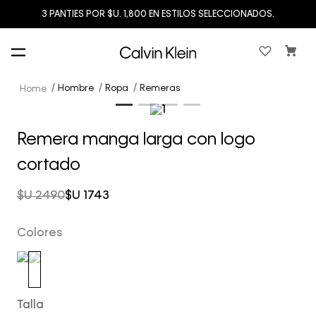
3 PANTIES POR $U. 1,800 EN ESTILOS SELECCIONADOS.
Hombre
Ropa
Remeras
Remera manga larga con logo
cortado
$U
2490
$U
1743
Colores
Talla