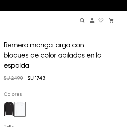
Remera manga larga con
bloques de color apilados en la
espalda
$U
2490
$U
1743
Colores