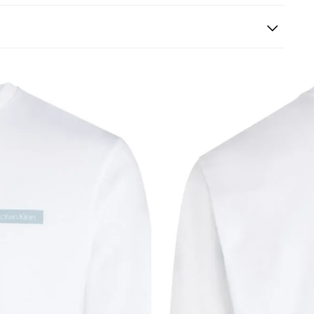
s siguientes a la fecha de recepción. Los artículos
riginales.
ión es gratuita.
 según el método de pago y tu entidad bancaria,
por derecho a retracto es de hasta 10 días contados