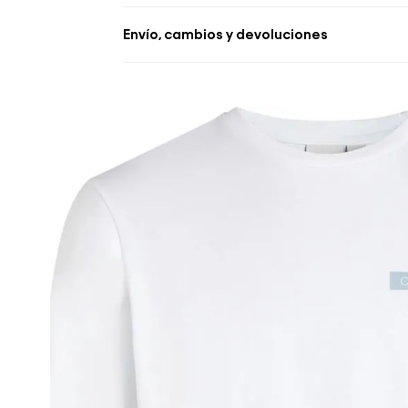
Envío, cambios y devoluciones
• Se aceptan cambios dentro de los 30 día
deben estar sin usar y con las etiquetas o
• La primera solicitud de cambio o devoluc
• El tiempo de reembolso de dinero varía
pudiendo tomar hasta 10 días hábiles.
• El plazo para la devolución de compra 
desde la recepción del producto.