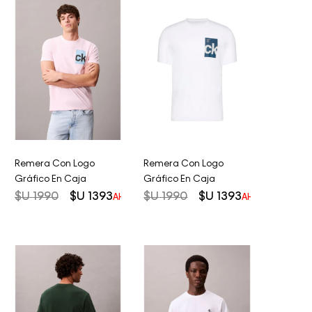
Remera Con Logo
Remera Con Logo
Gráfico En Caja
Gráfico En Caja
$U
1990
$U
1393
$U
1990
$U
1393
AHORRO DEL
30%
AHORRO DEL
3