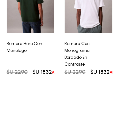
Remera Hero Con
Remera Con
Monologo
Monograma
Bordado En
Contraste
$U
2290
$U
1832
$U
2290
$U
1832
AHORRO DEL
20%
AHORRO DEL
2