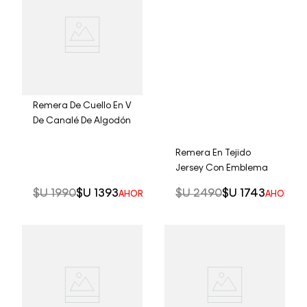
Remera De Cuello En V
De Canalé De Algodón
Remera En Tejido
Jersey Con Emblema
$U
1990
$U
1393
$U
2490
$U
1743
AHORRO DEL
30%
AHORRO 