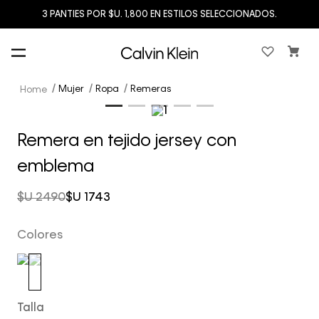
3 PANTIES POR $U. 1,800 EN ESTILOS SELECCIONADOS.
Mujer
Ropa
Remeras
Remera en tejido jersey con
emblema
$U
2490
$U
1743
Colores
Talla