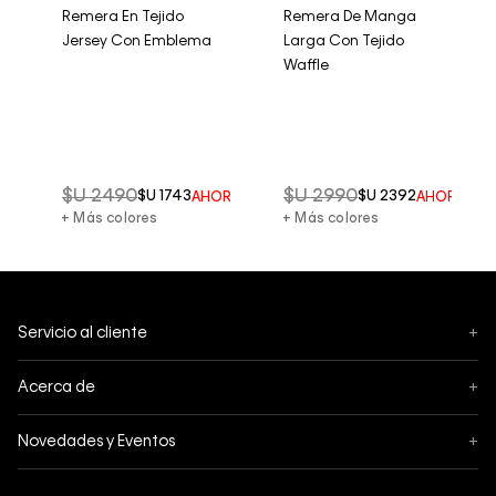
Remera En Tejido
Remera De Manga
Jersey Con Emblema
Larga Con Tejido
Waffle
$U
2490
$U
2990
$U
1743
$U
2392
RRO DEL
50%
AHORRO DEL
30%
AHORRO D
+ Más colores
+ Más colores
Servicio al cliente
+
Mis pedidos
Acerca de
+
Cambios y Devoluciones
Acerca de Calvin Klein
Novedades y Eventos
+
Envíos
Política de privacidad
Black Friday
Tiendas