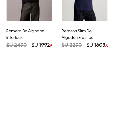
Remera De Algodón
Remera Slim De
Interlock
Algodón Elástico
$U
2490
$U
1992
$U
2290
$U
1603
AHORRO DEL
20%
AHORRO DEL
3