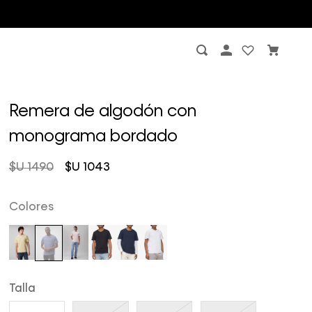
Remera de algodón con
monograma bordado
$U
1490
$U
1043
Colores
Talla