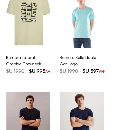
Remera Lateral
Remera Solid Liquid
Graphic Crewneck
Con Logo
$U
1990
$U
995
$U
1990
$U
597
AHORRO DEL
50%
AHORRO DEL
70