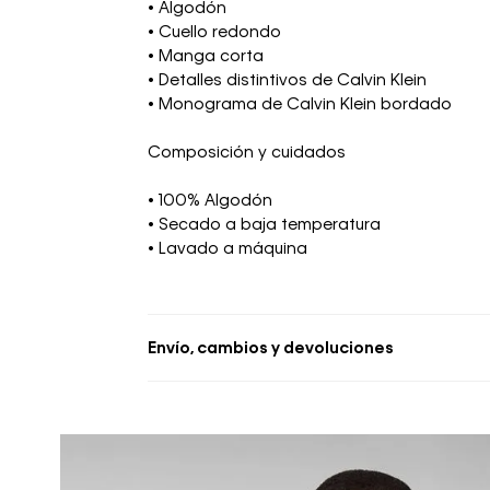
• Algodón
• Cuello redondo
• Manga corta
• Detalles distintivos de Calvin Klein
• Monograma de Calvin Klein bordado
Composición y cuidados
• 100% Algodón
• Secado a baja temperatura
• Lavado a máquina
Envío, cambios y devoluciones
• Se aceptan cambios dentro de los 30 día
deben estar sin usar y con las etiquetas o
• La primera solicitud de cambio o devoluc
• El tiempo de reembolso de dinero varía