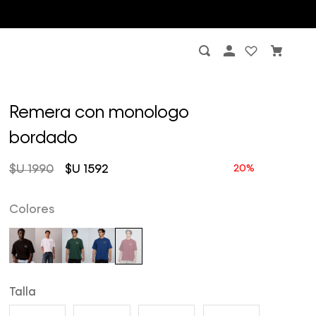
Remera con monologo
bordado
$U
1990
$U
1592
Colores
Talla