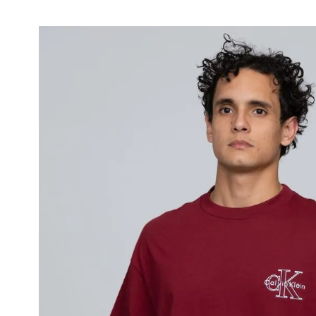
• Se aceptan cambios dentro de los 30 día
deben estar sin usar y con las etiquetas o
• La primera solicitud de cambio o devoluc
• El tiempo de reembolso de dinero varía
pudiendo tomar hasta 10 días hábiles.
• El plazo para la devolución de compra 
desde la recepción del producto.