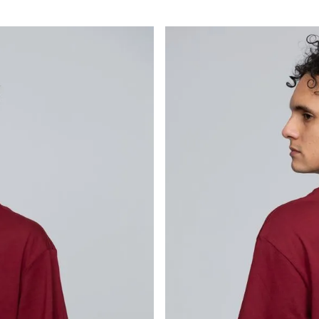
s siguientes a la fecha de recepción. Los artículos
riginales.
ión es gratuita.
 según el método de pago y tu entidad bancaria,
por derecho a retracto es de hasta 10 días contados