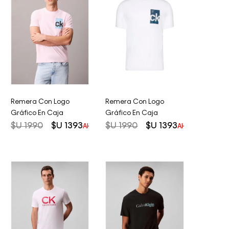
Remera Con Logo
Remera Con Logo
Gráfico En Caja
Gráfico En Caja
$U
1990
$U
1393
$U
1990
$U
1393
AHORRO DEL
30%
AHORRO DEL
3