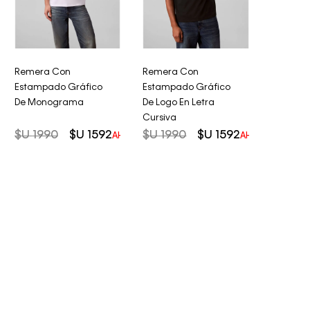
Remera Con
Remera Con
Estampado Gráfico
Estampado Gráfico
De Monograma
De Logo En Letra
Cursiva
$U
1990
$U
1592
$U
1990
$U
1592
AHORRO DEL
20%
AHORRO DEL
2