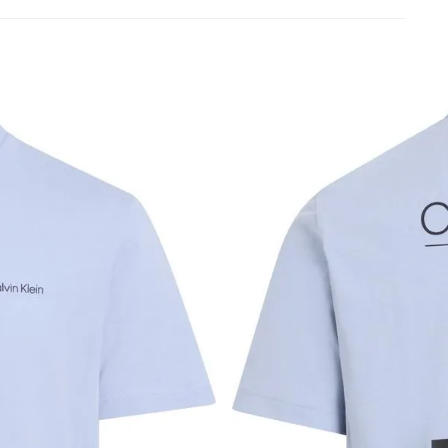
s siguientes a la fecha de recepción. Los artículos
riginales.
ión es gratuita.
 según el método de pago y tu entidad bancaria,
por derecho a retracto es de hasta 10 días contados