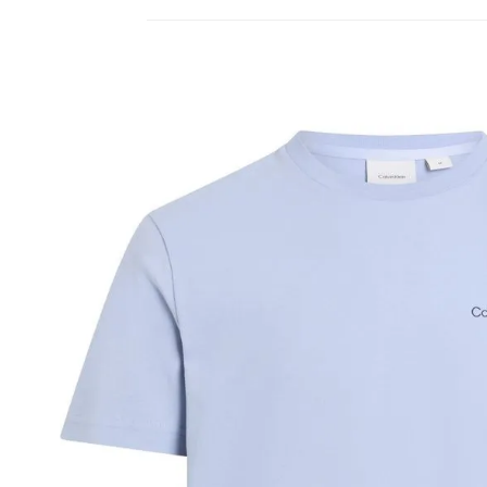
• Se aceptan cambios dentro de los 30 día
deben estar sin usar y con las etiquetas o
• La primera solicitud de cambio o devoluc
• El tiempo de reembolso de dinero varía
pudiendo tomar hasta 10 días hábiles.
• El plazo para la devolución de compra 
desde la recepción del producto.