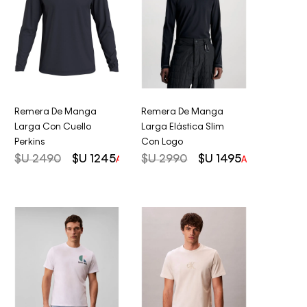
Remera De Manga
Remera De Manga
Larga Con Cuello
Larga Elástica Slim
Perkins
Con Logo
$U
2490
$U
1245
$U
2990
$U
1495
AHORRO DEL
50%
AHORRO DEL
5