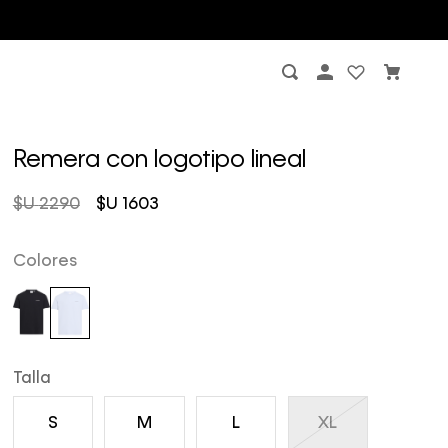
Remera con logotipo lineal
$U
2290
$U
1603
Colores
Talla
S
M
L
XL