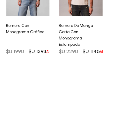
Remera Con
Remera De Manga
Monograma Gráfico
Corta Con
Monograma
Estampado
$U
1990
$U
1393
$U
2290
$U
1145
AHORRO DEL
30%
AHORRO DEL
5