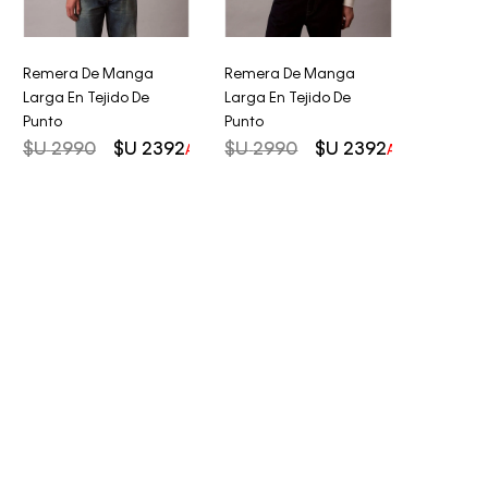
Remera De Manga
Remera De Manga
Larga En Tejido De
Larga En Tejido De
Punto
Punto
$U
2990
$U
2392
$U
2990
$U
2392
AHORRO DEL
20%
AHORRO DEL
2