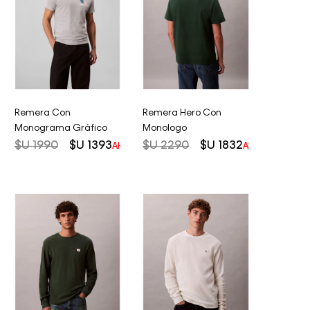
Remera Con
Remera Hero Con
Monograma Gráfico
Monologo
$U
1990
$U
1393
$U
2290
$U
1832
AHORRO DEL
30%
AHORRO DEL
2