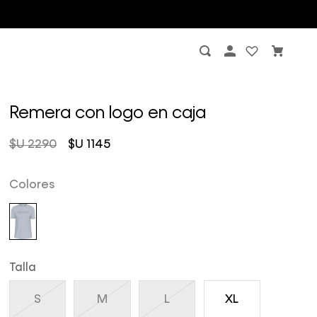
Remera con logo en caja
$U
2290
$U
1145
Colores
Talla
S
M
L
XL