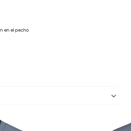
in en el pecho
s siguientes a la fecha de recepción. Los artículos
riginales.
ión es gratuita.
 según el método de pago y tu entidad bancaria,