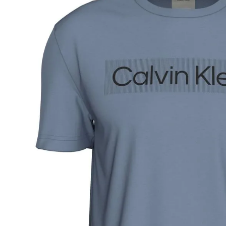
pudiendo tomar hasta 10 días hábiles.
• El plazo para la devolución de compra 
desde la recepción del producto.