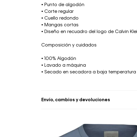
• Punto de algodón
• Corte regular
• Cuello redondo
• Mangas cortas
• Diseño en recuadro del logo de Calvin Kle
Composición y cuidados
• 100% Algodón
• Lavado a máquina
• Secado en secadora a baja temperatura
Envío, cambios y devoluciones
• Se aceptan cambios dentro de los 30 día
deben estar sin usar y con las etiquetas o
• La primera solicitud de cambio o devoluc
• El tiempo de reembolso de dinero varía