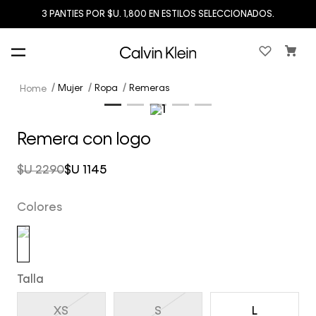
3 PANTIES POR $U. 1,800 EN ESTILOS SELECCIONADOS.
Mujer
Ropa
Remeras
Remera con logo
$U
2290
$U
1145
Colores
Talla
XS
S
L