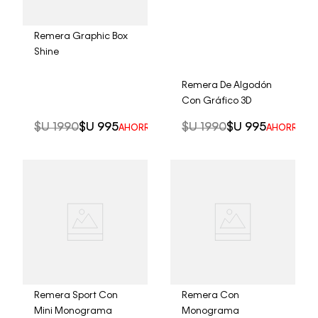
Remera Graphic Box
Shine
Remera De Algodón
Con Gráfico 3D
$U
1990
$U
995
$U
1990
$U
995
AHORRO DEL
50%
AHORRO D
Remera Sport Con
Remera Con
Mini Monograma
Monograma