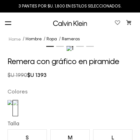
3 PANTIES POR $U. 1,800 EN ESTILOS SELECCIONADOS.
Hombre
Ropa
Remeras
Remera con gráfico en piramide
$U
1990
$U
1393
Colores
Talla
S
M
L