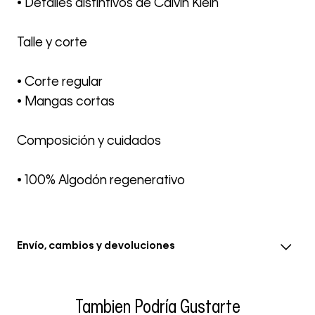
• Detalles distintivos de Calvin Klein
Talle y corte
• Corte regular
• Mangas cortas
Composición y cuidados
• 100% Algodón regenerativo
Envío, cambios y devoluciones
• El envío se realiza entre 3-5 días hábiles después de la
confirmación del pedido, el tiempo en eventos
Tambien Podría Gustarte
especiales se extiende a 8 días hábiles