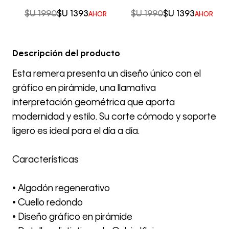
$U
1990
$U
1393
$U
1990
$U
1393
AHORRO DEL
30%
AHORRO D
Descripción del producto
Esta remera presenta un diseño único con el
gráfico en pirámide, una llamativa
interpretación geométrica que aporta
modernidad y estilo. Su corte cómodo y soporte
ligero es ideal para el día a día.
Características
• Algodón regenerativo
• Cuello redondo
• Diseño gráfico en pirámide