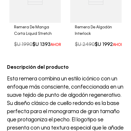
Remera De Manga
Remera De Algodón
Corta Liquid Stretch
Interlock
$U
1990
$U
1393
$U
2490
$U
1992
AHORRO DEL
30%
AHORRO 
Descripción del producto
Esta remera combina un estilo icónico con un
enfoque más consciente, confeccionada en un
suave tejido de punto de algodón regenerativo.
Su diseño clásico de cuello redondo es la base
perfecta para el monograma de gran tamaño
que protagoniza el pecho. El logotipo se
presenta con una textura especial que le añade