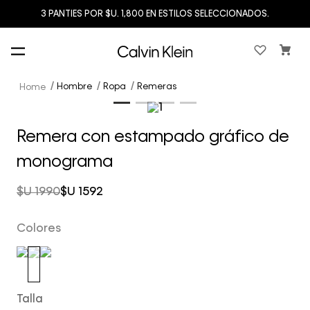
3 PANTIES POR $U. 1,800 EN ESTILOS SELECCIONADOS.
Hombre
Ropa
Remeras
Remera con estampado gráfico de
monograma
$U
1990
$U
1592
Colores
Talla