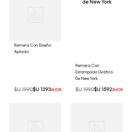
Remera Con Diseño
Apilado
Remera Con
Estampado Gráfico
De New York
$U
1990
$U
1393
$U
1990
$U
1592
AHORRO DEL
30%
AHORRO D