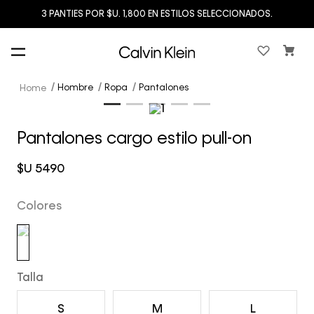
3 PANTIES POR $U. 1,800 EN ESTILOS SELECCIONADOS.
Hombre
Ropa
Pantalones
Pantalones cargo estilo pull-on
$U
5490
Colores
Talla
S
M
L