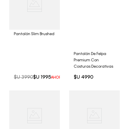
Pantalón Slim Brushed
Pantalón De Felpa
Premium Con
Costuras Decorativas
$U
3990
$U
1995
$U
4990
AHORRO DEL
50%