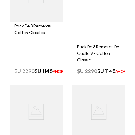
Pack De 3 Remeras -
Cotton Classics
Pack De 3 Remeras De
Cuello V - Cotton
Classic
$U
2290
$U
1145
$U
2290
$U
1145
AHORRO DEL
50%
AHORRO 