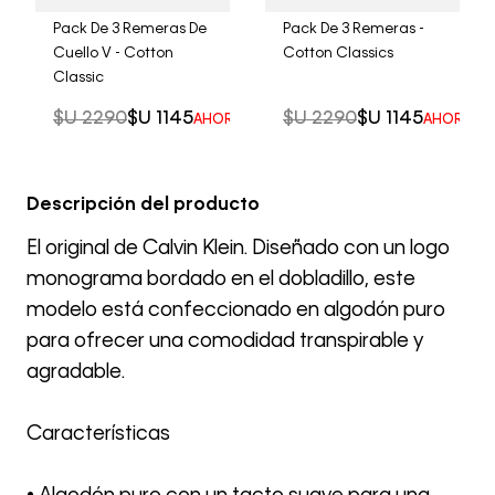
Pack De 3 Remeras De
Pack De 3 Remeras -
Cuello V - Cotton
Cotton Classics
Classic
$U
2290
$U
1145
$U
2290
$U
1145
AHORRO DEL
50%
AHORRO 
Descripción del producto
El original de Calvin Klein. Diseñado con un logo
monograma bordado en el dobladillo, este
modelo está confeccionado en algodón puro
para ofrecer una comodidad transpirable y
agradable.
Características