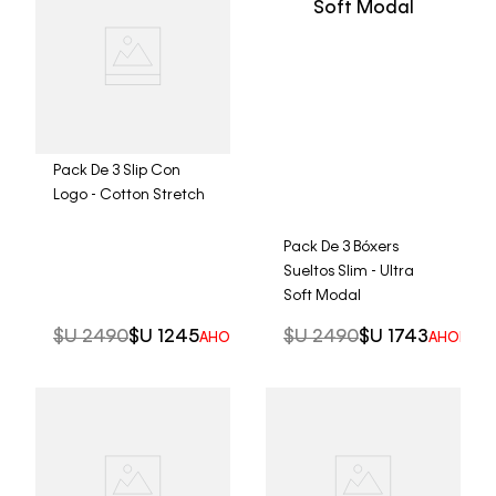
Pack De 3 Slip Con
Logo - Cotton Stretch
Pack De 3 Bóxers
Sueltos Slim - Ultra
Soft Modal
$U
2490
$U
1245
$U
2490
$U
1743
AHORRO DEL
50%
AHORRO 