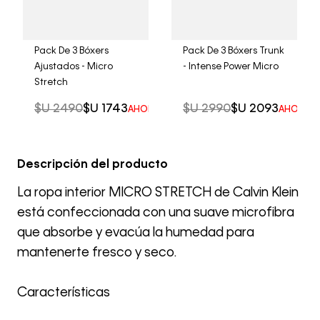
Pack De 3 Bóxers
Pack De 3 Bóxers Trunk
Ajustados - Micro
- Intense Power Micro
Stretch
$U
2490
$U
1743
$U
2990
$U
2093
AHORRO DEL
30%
AHORRO 
Descripción del producto
La ropa interior MICRO STRETCH de Calvin Klein
está confeccionada con una suave microfibra
que absorbe y evacúa la humedad para
mantenerte fresco y seco.
Características