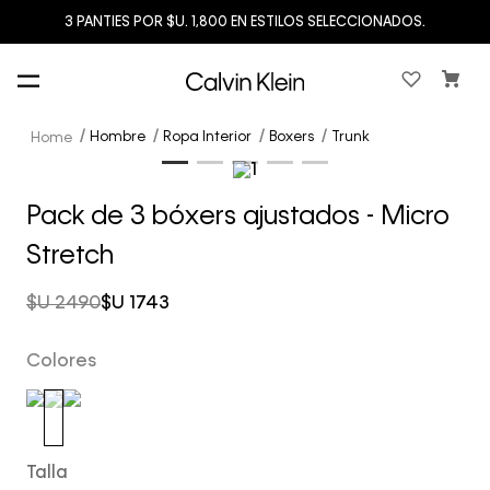
3 PANTIES POR $U. 1,800 EN ESTILOS SELECCIONADOS.
Hombre
Ropa Interior
Boxers
Trunk
Pack de 3 bóxers ajustados - Micro
Stretch
$U
2490
$U
1743
Colores
Talla