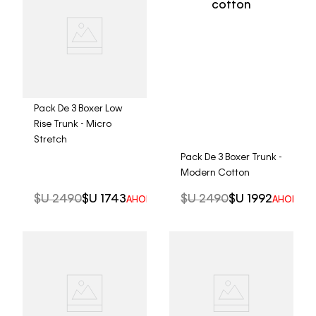
Pack De 3 Boxer Low
Rise Trunk - Micro
Stretch
Pack De 3 Boxer Trunk -
Modern Cotton
$U
2490
$U
1743
$U
2490
$U
1992
AHORRO DEL
30%
AHORRO 