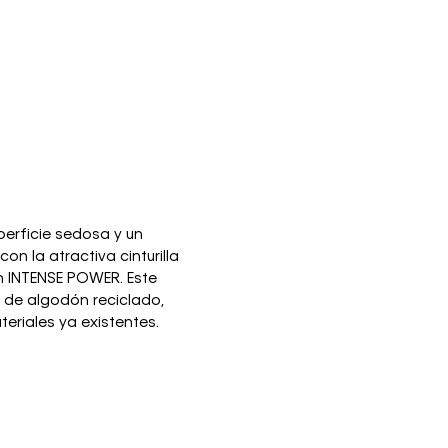
perficie sedosa y un
n la atractiva cinturilla
n INTENSE POWER. Este
 de algodón reciclado,
eriales ya existentes.