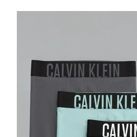
• Se aceptan cambios dentro de los 30 día
deben estar sin usar y con las etiquetas o
• La primera solicitud de cambio o devoluc
• El tiempo de reembolso de dinero varía
pudiendo tomar hasta 10 días hábiles.
• El plazo para la devolución de compra 
desde la recepción del producto.