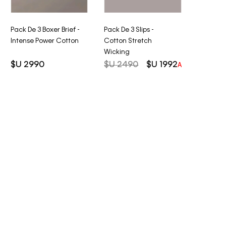
Pack De 3 Boxer Brief -
Pack De 3 Slips -
Intense Power Cotton
Cotton Stretch
Wicking
$U
2990
$U
2490
$U
1992
AHORRO DEL
2