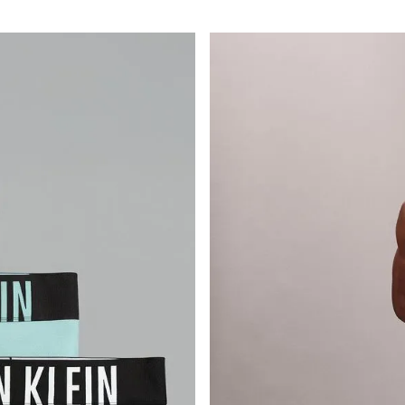
s siguientes a la fecha de recepción. Los artículos
riginales.
ión es gratuita.
 según el método de pago y tu entidad bancaria,
por derecho a retracto es de hasta 10 días contados