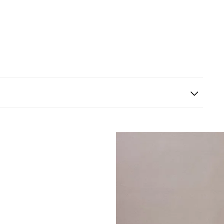
s siguientes a la fecha de recepción. Los artículos
riginales.
ión es gratuita.
 según el método de pago y tu entidad bancaria,
por derecho a retracto es de hasta 10 días contados