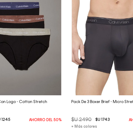
Vista Rápida
Vista Rápida
Con Logo - Cotton Stretch
Pack De 3 Boxer Brief - Micro Stre
$U
2490
U
1245
$U
1743
AHORRO DEL
50%
A
+ Más colores