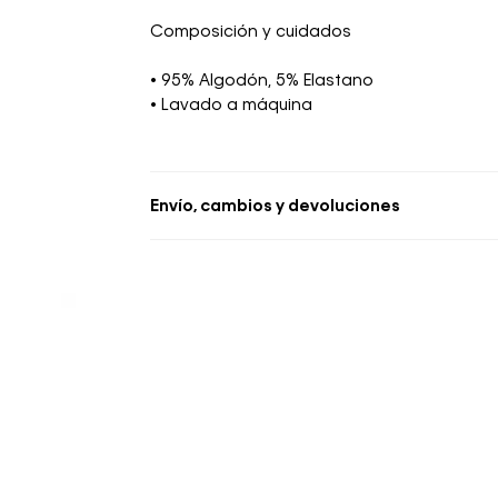
Composición y cuidados
• 95% Algodón, 5% Elastano
• Lavado a máquina
Envío, cambios y devoluciones
• Se aceptan cambios dentro de los 30 día
deben estar sin usar y con las etiquetas o
• La primera solicitud de cambio o devoluc
• El tiempo de reembolso de dinero varía
pudiendo tomar hasta 10 días hábiles.
• El plazo para la devolución de compra 
desde la recepción del producto.