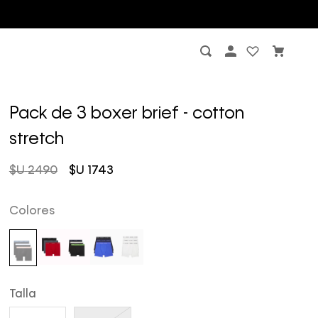
Pack de 3 boxer brief - cotton
stretch
$U
2490
$U
1743
Colores
Talla