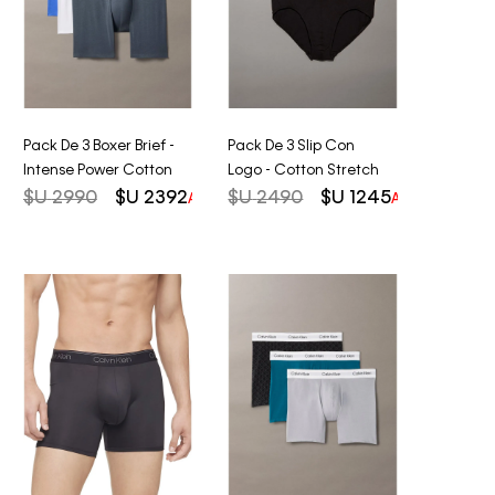
Pack De 3 Boxer Brief -
Pack De 3 Slip Con
Intense Power Cotton
Logo - Cotton Stretch
$U
2990
$U
2392
$U
2490
$U
1245
AHORRO DEL
20%
AHORRO DEL
5