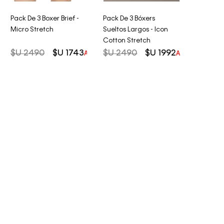
Pack De 3 Boxer Brief -
Pack De 3 Bóxers
Micro Stretch
Sueltos Largos - Icon
Cotton Stretch
$U
2490
$U
1743
$U
2490
$U
1992
AHORRO DEL
30%
AHORRO DEL
2