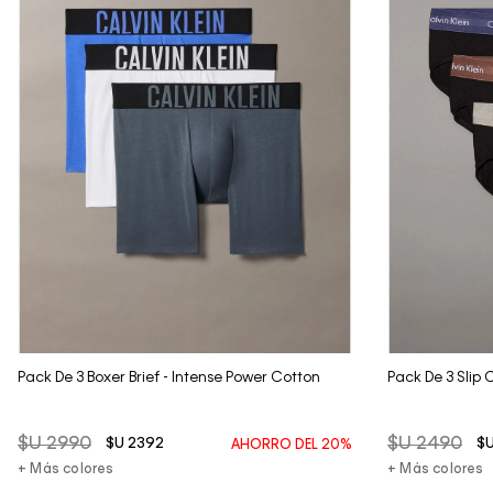
Vista Rápida
Pack De 3 Boxer Brief - Intense Power Cotton
Pack De 3 Slip 
$U
2990
$U
2490
$U
2392
$
AHORRO DEL
20%
+ Más colores
+ Más colores