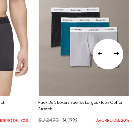
Vista Rápida
tch
Pack De 3 Bóxers Sueltos Largos - Icon Cotton
Stretch
$U
2490
$U
1992
AHORRO DEL
20%
HORRO DEL
30%