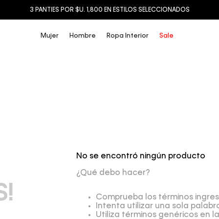
3 PANTIES POR $U. 1,800 EN ESTILOS SELECCIONADOS
Mujer
Hombre
Ropa Interior
Sale
No se encontró ningún producto
¿Qué debo hacer?
!
Comprueba los términos ingre
Intenta utilizar una sola palabr
Utiliza términos genéricos en 