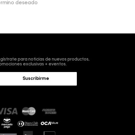
término deseado
scríbete y obtén un 10% de descuento en tu primera
mpra.
gístrate para noticias de nuevos productos,
omociones exclusivas + eventos.
Suscribirme