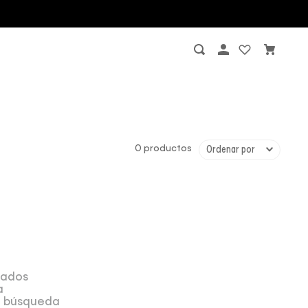
0
productos
Ordenar por
sados
a
la búsqueda