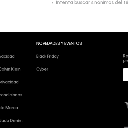
Intenta buscar sinónimos del 
Su
NOVEDADES Y EVENTOS
co
Re
ivacidad
Black Friday
pr
alvin Klein
Cyber
privacidad
condiciones
 de Marca
idado Denim