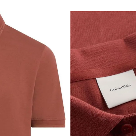
s siguientes a la fecha de recepción. Los artículos
riginales.
ión es gratuita.
 según el método de pago y tu entidad bancaria,
por derecho a retracto es de hasta 10 días contados