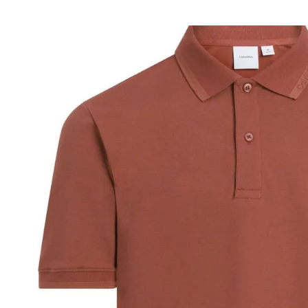
• Se aceptan cambios dentro de los 30 día
deben estar sin usar y con las etiquetas o
• La primera solicitud de cambio o devoluc
• El tiempo de reembolso de dinero varía
pudiendo tomar hasta 10 días hábiles.
• El plazo para la devolución de compra 
desde la recepción del producto.