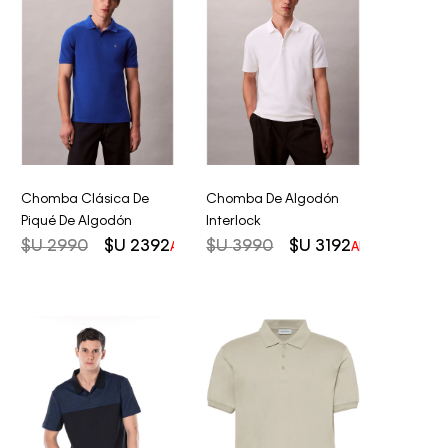
Chomba Clásica De
Chomba De Algodón
Piqué De Algodón
Interlock
$U
2990
$U
2392
$U
3990
$U
3192
AHORRO DEL
20%
AHORRO DEL
2