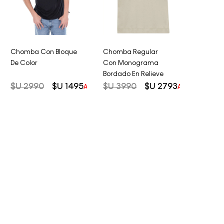
Chomba Con Bloque
Chomba Regular
De Color
Con Monograma
Bordado En Relieve
$U
2990
$U
1495
$U
3990
$U
2793
AHORRO DEL
50%
AHORRO DEL
3