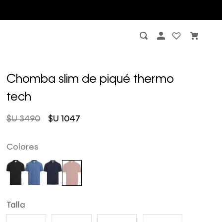
Chomba slim de piqué thermo
tech
$U
3490
$U
1047
Colores
Talla