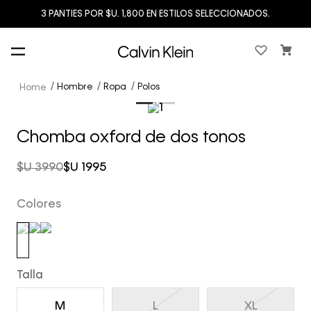
3 PANTIES POR $U. 1,800 EN ESTILOS SELECCIONADOS.
Hombre
Ropa
Polos
Chomba oxford de dos tonos
$U
3990
$U
1995
Colores
Talla
M
L
XL