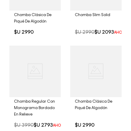
Chomba Clásica De
Chomba Slim Solid
Piqué De Algodón
$U
2990
$U
2990
$U
2093
AHORRO 
Chomba Regular Con
Chomba Clásica De
Monograma Bordado
Piqué De Algodón
En Relieve
$U
3990
$U
2793
$U
2990
AHORRO DEL
30%