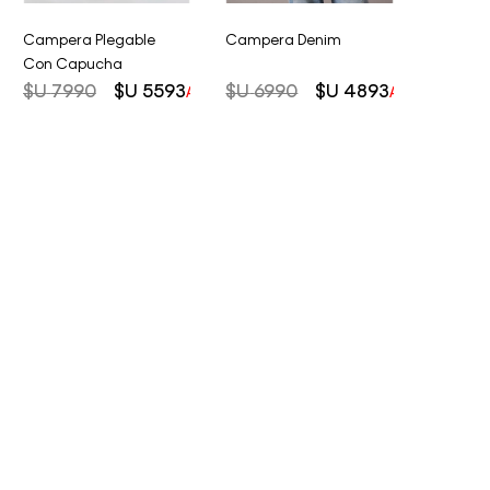
Campera Plegable
Campera Denim
Con Capucha
$U
7990
$U
5593
$U
6990
$U
4893
AHORRO DEL
30%
AHORRO DEL
3