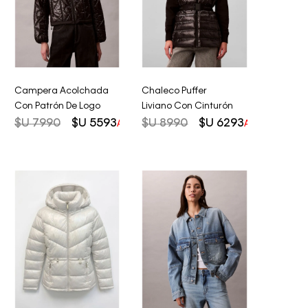
Campera Acolchada
Chaleco Puffer
Con Patrón De Logo
Liviano Con Cinturón
$U
7990
$U
5593
$U
8990
$U
6293
AHORRO DEL
30%
AHORRO DEL
3