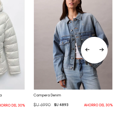
Vista Rápida
a
Campera Denim
$U
6990
$U
4893
AHORRO DEL
30%
HORRO DEL
30%