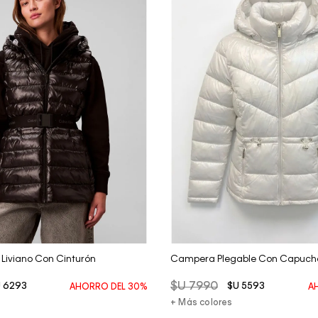
Vista Rápida
Vista Rápida
 Liviano Con Cinturón
Campera Plegable Con Capuch
$U
7990
U
6293
$U
5593
AHORRO DEL
30%
A
+ Más colores