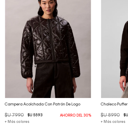
Vista Rápida
Campera Acolchada Con Patrón De Logo
Chaleco Puffer
$U
7990
$U
8990
$U
5593
$
AHORRO DEL
30%
+ Más colores
+ Más colores