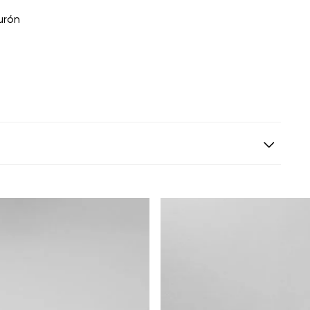
turón
s siguientes a la fecha de recepción. Los artículos
riginales.
ión es gratuita.
 según el método de pago y tu entidad bancaria,
por derecho a retracto es de hasta 10 días contados