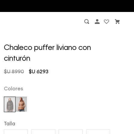
Chaleco puffer liviano con
cinturón
$U
8990
$U
6293
Colores
Talla