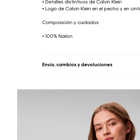
• Detalles distintivos de Calvin Klein
• Logo de Calvin Klein en el pecho y en cin
Composición y cuidados
• 100% Nailon
Envío, cambios y devoluciones
• Se aceptan cambios dentro de los 30 día
deben estar sin usar y con las etiquetas o
• La primera solicitud de cambio o devoluc
• El tiempo de reembolso de dinero varía
pudiendo tomar hasta 10 días hábiles.
• El plazo para la devolución de compra 
desde la recepción del producto.