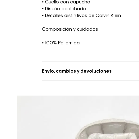
• Cuello con capucha
• Diseño acolchado
• Detalles distintivos de Calvin Klein
Composición y cuidados
• 100% Poliamida
Envío, cambios y devoluciones
• Se aceptan cambios dentro de los 30 día
deben estar sin usar y con las etiquetas o
• La primera solicitud de cambio o devoluc
• El tiempo de reembolso de dinero varía
pudiendo tomar hasta 10 días hábiles.
• El plazo para la devolución de compra 
desde la recepción del producto.