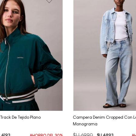
Vista Rápida
Vista Rápida
rack De Tejido Plano
Campera Denim Cropped Con L
Monograma
$U
6990
U
4193
$U
4893