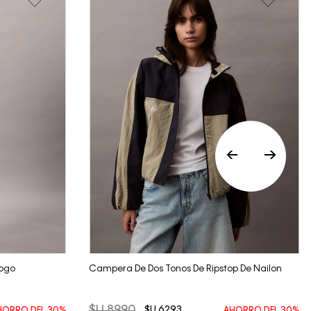
Vista Rápida
ogo
Campera De Dos Tonos De Ripstop De Nailon
$U
8990
$U
6293