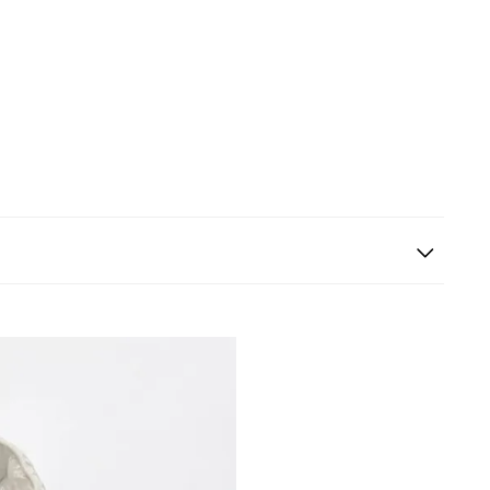
s siguientes a la fecha de recepción. Los artículos
riginales.
ión es gratuita.
 según el método de pago y tu entidad bancaria,
por derecho a retracto es de hasta 10 días contados