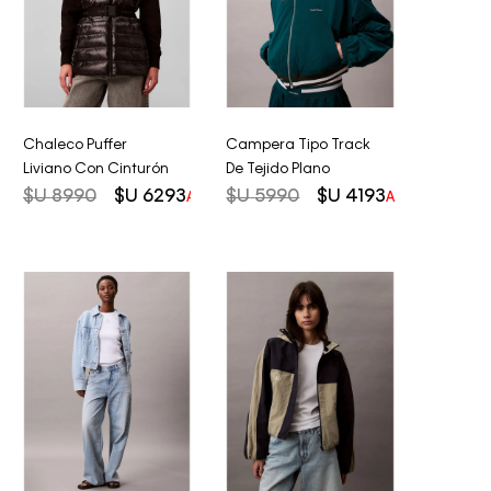
Chaleco Puffer
Campera Tipo Track
Liviano Con Cinturón
De Tejido Plano
$U
8990
$U
6293
$U
5990
$U
4193
AHORRO DEL
30%
AHORRO DEL
3