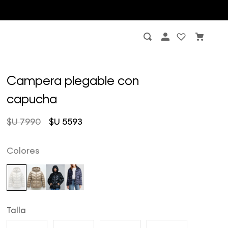
Campera plegable con
capucha
$U
7990
$U
5593
Colores
Talla