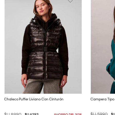
Vista Rápida
Chaleco Puffer Liviano Con Cinturón
Campera Tipo T
$U
5990
$
$U
6293