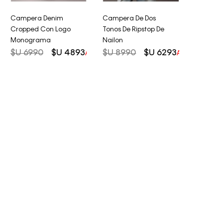
Campera Denim
Campera De Dos
Cropped Con Logo
Tonos De Ripstop De
Monograma
Nailon
$U
6990
$U
4893
$U
8990
$U
6293
AHORRO DEL
30%
AHORRO DEL
3