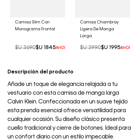
Camisa Slim Con
Camisa Chambray
Monograma Frontal
Ligera De Manga
Larga
$U
3690
$U
1845
$U
3990
$U
1995
AHORRO DEL
50%
AHORRO 
Descripción del producto
Añade un toque de elegancia relajada a tu
vestuario con esta camisa de manga larga
Calvin Klein. Confeccionada en un suave tejido
esta prenda esencial ofrece versatilidad para
cualquier ocasión. Su diseño clásico presenta
cuello tradicional y cierre de botones. Ideal para
un confort diario con un estilo impecable.