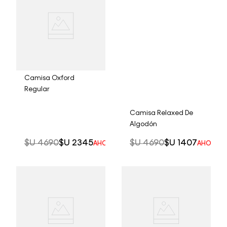
Camisa Oxford
Regular
Camisa Relaxed De
Algodón
$U
4690
$U
2345
$U
4690
$U
1407
AHORRO DEL
50%
AHORRO 