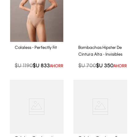
Colaless - Perfectly Fit
Bombachas Hipster De
Cintura Alta - Invisibles
$U
1190
$U
833
$U
700
$U
350
AHORRO DEL
30%
AHORRO DE