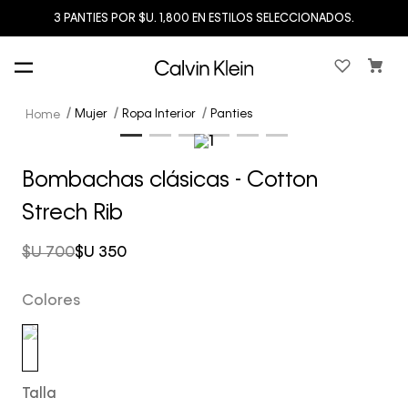
3 PANTIES POR $U. 1,800 EN ESTILOS SELECCIONADOS.
Mujer
Ropa Interior
Panties
Bombachas clásicas - Cotton
Strech Rib
$U
700
$U
350
Colores
Talla