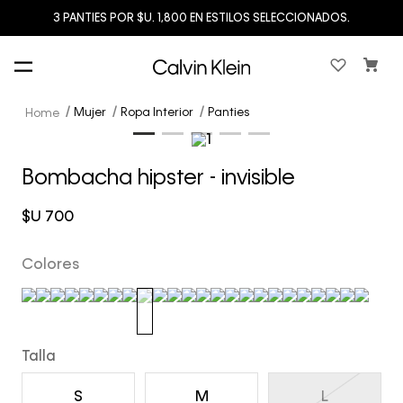
3 PANTIES POR $U. 1,800 EN ESTILOS SELECCIONADOS.
Mujer
Ropa Interior
Panties
Bombacha hipster - invisible
$U
700
Colores
Talla
S
M
L