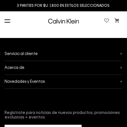
3 PANTIES POR $U. 1,800 EN ESTILOS SELECCIONADOS.
Servicio al cliente
+
Mis pedidos
Acerca de
+
Cambios y Devoluciones
Acerca de Calvin Klein
Novedades y Eventos
+
Envíos
Política de privacidad
Black Friday
Tiendas
Términos y condiciones
Suscríbete y obtén un 10% de descuento en tu primera
Cyber
compra.
Contáctanos
Protección de Marca
Regístrate para noticias de nuevos productos, promociones
Retiro en Tienda
exclusivas + eventos.
Guía de cuidado Denim
Trabaja con nosotros