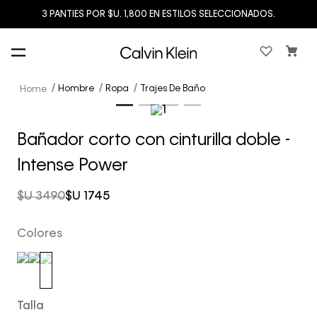
3 PANTIES POR $U. 1,800 EN ESTILOS SELECCIONADOS.
Hombre
Ropa
Trajes De Baño
Bañador corto con cinturilla doble -
Intense Power
$U
3490
$U
1745
Colores
Talla