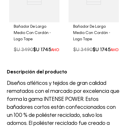
Bañador De Largo
Bañador De Largo
Medio Con Cordón -
Medio Con Cordón -
Logo Tape
Logo Tape
$U
3490
$U
1745
$U
3490
$U
1745
AHORRO DEL
50%
AHORRO 
Descripción del producto
Diseños atléticos y tejidos de gran calidad
rematados con el marcado por excelencia que
forma la gama INTENSE POWER. Estos
bañadores cortos están confeccionados con
un 100 % de poliéster reciclado, salvo los
adornos. El poliéster reciclado fue creado a