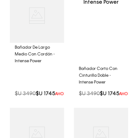
Bañador De Largo
Medio Con Cordón -
Intense Power
Bañador Corto Con
Cinturilla Doble -
Intense Power
$U
3490
$U
1745
$U
3490
$U
1745
AHORRO DEL
50%
AHORRO 