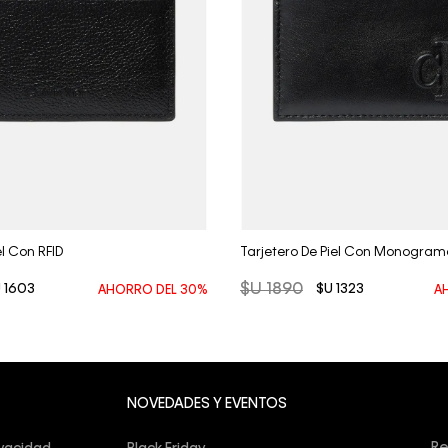
Vista Rápida
Vista Rápida
el Con RFID
Tarjetero De Piel Con Monograma
$U
1890
U
1603
$U
1323
AHORRO DEL
30%
A
Su
NOVEDADES Y EVENTOS
co
Re