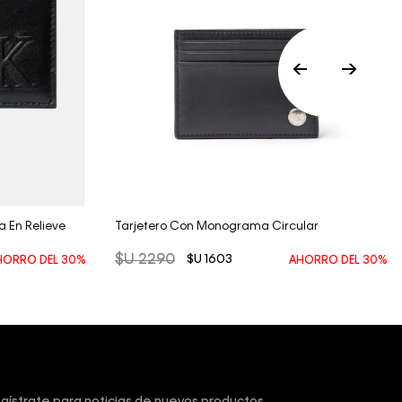
Vista Rápida
 En Relieve
Tarjetero Con Monograma Circular
$U
2290
$U
1603
HORRO DEL
30%
AHORRO DEL
30%
scríbete y obtén un 10% de descuento en tu primera
mpra.
gístrate para noticias de nuevos productos,