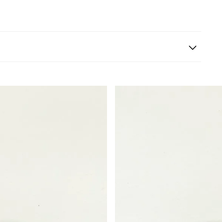
s siguientes a la fecha de recepción. Los artículos
riginales.
ión es gratuita.
 según el método de pago y tu entidad bancaria,
por derecho a retracto es de hasta 10 días contados