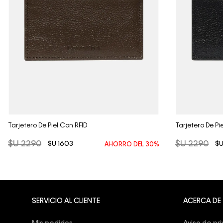
Vista Rápida
Tarjetero De Piel Con RFID
Tarjetero De Pi
$U
2290
$U
2290
$U
1603
$
AHORRO DEL
30%
SERVICIO AL CLIENTE
ACERCA DE