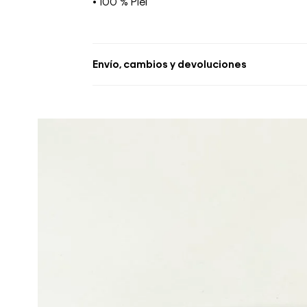
• 100 % Piel
Envío, cambios y devoluciones
• Se aceptan cambios dentro de los 30 día
deben estar sin usar y con las etiquetas o
• La primera solicitud de cambio o devoluc
• El tiempo de reembolso de dinero varía
pudiendo tomar hasta 10 días hábiles.
• El plazo para la devolución de compra 
desde la recepción del producto.