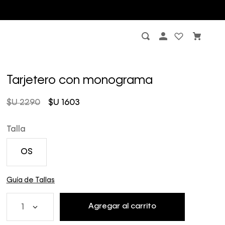
Tarjetero con monograma
$U
2290
$U
1603
Talla
OS
Guía de Tallas
Agregar al carrito
1