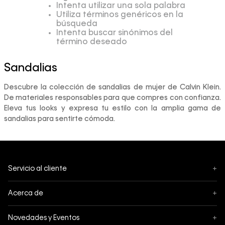
Intenta utilizar una sola palabra
Utiliza términos genéricos en la
búsqueda
Intenta buscar sinónimos del
término deseado
Sandalias
Descubre la colección de sandalias de mujer de Calvin Klein.
De materiales responsables para que compres con confianza.
Eleva tus looks y expresa tu estilo con la amplia gama de
sandalias para sentirte cómoda.
Servicio al cliente
+
Mis pedidos
Acerca de
+
Cambios y Devoluciones
Acerca de Calvin Klein
Novedades y Eventos
+
Envíos