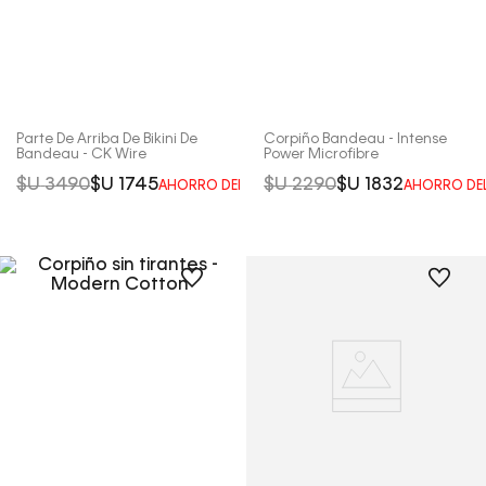
Parte De Arriba De Bikini De
Corpiño Bandeau - Intense
Bandeau - CK Wire
Power Microfibre
$U
3490
$U
1745
$U
2290
$U
1832
AHORRO DEL
50%
AHORRO DE