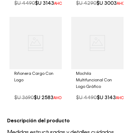
$U
4490
$U
3143
$U
4290
$U
3003
AHORRO DEL
30%
AHORRO
Riñonera Cargo Con
Mochila
Logo
Multifuncional Con
Logo Gráfico
$U
3690
$U
2583
$U
4490
$U
3143
AHORRO DEL
30%
AHORRO 
Descripción del producto
Medidas estructuradas y detalles cuidados.